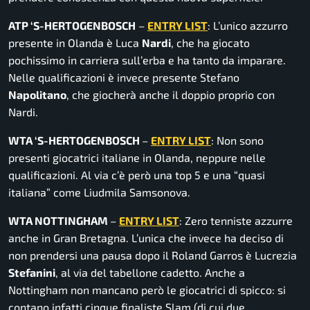
ATP ‘S-HERTOGENBOSCH
–
ENTRY LIST
: L’unico azzurro
presente in Olanda è Luca
Nardi
, che ha giocato
pochissimo in carriera sull’erba e ha tanto da imparare.
Nelle qualificazioni è invece presente Stefano
Napolitano
, che giocherà anche il doppio proprio con
Nardi.
WTA ‘S-HERTOGENBOSCH
–
ENTRY LIST
: Non sono
presenti giocatrici italiane in Olanda, neppure nelle
qualificazioni. Al via c’è però una top 5 e una “quasi
italiana” come Liudmila Samsonova.
WTA NOTTINGHAM
–
ENTRY LIST
: Zero tenniste azzurre
anche in Gran Bretagna. L’unica che invece ha deciso di
non prendersi una pausa dopo il Roland Garros è Lucrezia
Stefanini
, al via del tabellone cadetto. Anche a
Nottingham non mancano però le giocatrici di spicco: si
contano infatti cinque finaliste Slam (di cui due