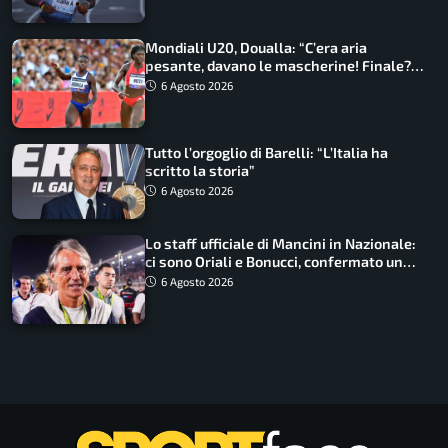
Mondiali U20, Doualla: “C’era aria
pesante, davano le mascherine! Finale?
Non ho nulla da perdere”
6 Agosto 2026
Tutto l’orgoglio di Barelli: “L’Italia ha
scritto la storia”
6 Agosto 2026
Lo staff ufficiale di Mancini in Nazionale:
ci sono Oriali e Bonucci, confermato un
ritorno
6 Agosto 2026