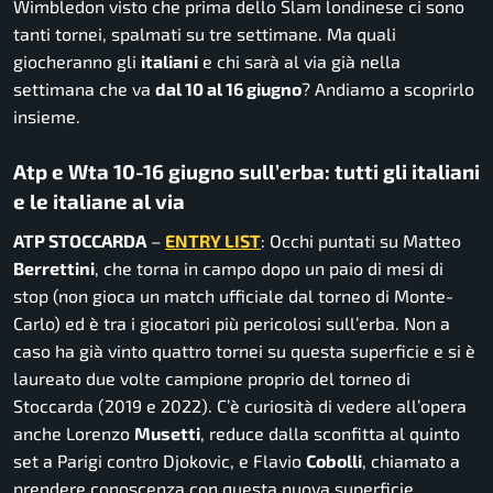
Wimbledon visto che prima dello Slam londinese ci sono
tanti tornei, spalmati su tre settimane. Ma quali
giocheranno gli
italiani
e chi sarà al via già nella
settimana che va
dal 10 al 16 giugno
? Andiamo a scoprirlo
insieme.
Atp e Wta 10-16 giugno sull’erba: tutti gli italiani
e le italiane al via
ATP STOCCARDA
–
ENTRY LIST
: Occhi puntati su Matteo
Berrettini
, che torna in campo dopo un paio di mesi di
stop (non gioca un match ufficiale dal torneo di Monte-
Carlo) ed è tra i giocatori più pericolosi sull’erba. Non a
caso ha già vinto quattro tornei su questa superficie e si è
laureato due volte campione proprio del torneo di
Stoccarda (2019 e 2022). C’è curiosità di vedere all’opera
anche Lorenzo
Musetti
, reduce dalla sconfitta al quinto
set a Parigi contro Djokovic, e Flavio
Cobolli
, chiamato a
prendere conoscenza con questa nuova superficie.