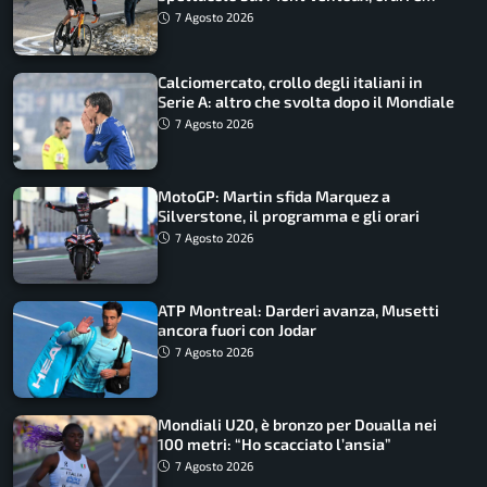
come vederli
7 Agosto 2026
Calciomercato, crollo degli italiani in
Serie A: altro che svolta dopo il Mondiale
7 Agosto 2026
MotoGP: Martin sfida Marquez a
Silverstone, il programma e gli orari
7 Agosto 2026
ATP Montreal: Darderi avanza, Musetti
ancora fuori con Jodar
7 Agosto 2026
Mondiali U20, è bronzo per Doualla nei
100 metri: “Ho scacciato l’ansia”
7 Agosto 2026