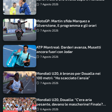
7 Agosto 2026
MotoGP: Martin sfida Marquez a
Silverstone, il programma e gli orari
7 Agosto 2026
ATP Montreal: Darderi avanza, Musetti
ancora fuori con Jodar
7 Agosto 2026
Mondiali U20, è bronzo per Doualla nei
100 metri: “Ho scacciato l’ansia”
7 Agosto 2026
Mondiali U20, Doualla: “C’era aria
pesante, davano le mascherine! Finale?
Non ho nulla da perdere”
6 Agosto 2026