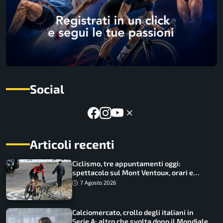
Social
Articoli recenti
Ciclismo, tre appuntamenti oggi:
spettacolo sul Mont Ventoux, orari e
come vederli
7 Agosto 2026
Calciomercato, crollo degli italiani in
Serie A: altro che svolta dopo il Mondiale