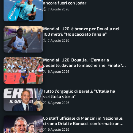
ancora fuori con Jodar
7 Agosto 2026
Mondiali U20, è bronzo per Doualla nei
100 metri: “Ho scacciato l’ansia”
7 Agosto 2026
Mondiali U20, Doualla: “C’era aria
pesante, davano le mascherine! Finale?
Non ho nulla da perdere”
6 Agosto 2026
Tutto l’orgoglio di Barelli: “L’Italia ha
scritto la storia”
6 Agosto 2026
Lo staff ufficiale di Mancini in Nazionale:
ci sono Oriali e Bonucci, confermato un
ritorno
6 Agosto 2026