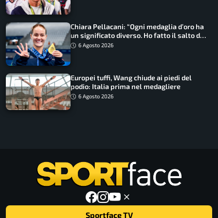
Chiara Pellacani: “Ogni medaglia d’oro ha
un significato diverso. Ho fatto il salto di
qualità”
6 Agosto 2026
Europei tuffi, Wang chiude ai piedi del
podio: Italia prima nel medagliere
6 Agosto 2026
Sportface TV