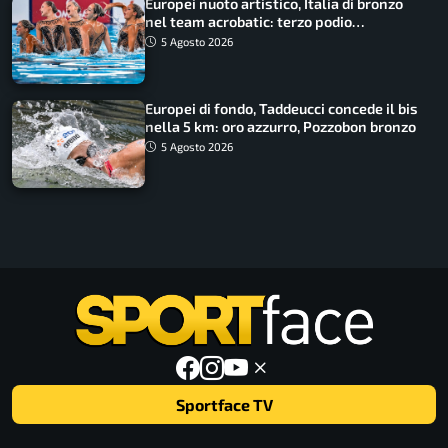
Europei nuoto artistico, Italia di bronzo
nel team acrobatic: terzo podio
consecutivo
5 Agosto 2026
Europei di fondo, Taddeucci concede il bis
nella 5 km: oro azzurro, Pozzobon bronzo
5 Agosto 2026
Sportface TV