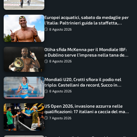
Europei acquatici, sabato da medaglie per
l’Italia: Paltrinieri guida la staffetta,
Barnabà sogna l’oro dalle grandi altezze
8 Agosto 2026
Oliha sfida McKenna per il Mondiale IBF:
a Dublino serve l’impresa nella tana del
lupo
8 Agosto 2026
Mondiali U20, Crotti sfiora il podio nel
triplo: Castellani da record, Succo in
finale
8 Agosto 2026
US Open 2026, invasione azzurra nelle
qualificazioni: 17 italiani a caccia del main
draw
7 Agosto 2026