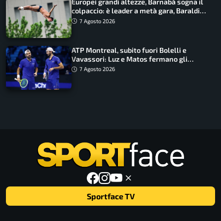
Europei grandi altezze, Barnabà sogna il
colpaccio: è leader a metà gara, Baraldi
ancora in corsa
7 Agosto 2026
ATP Montreal, subito fuori Bolelli e
Vavassori: Luz e Matos fermano gli
azzurri
7 Agosto 2026
Sportface TV