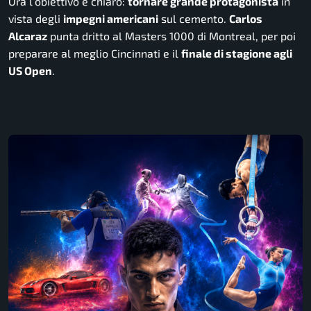
Ora l’obiettivo è chiaro:
tornare grande protagonista
in
vista degli
impegni americani
sul cemento.
Carlos
Alcaraz
punta dritto al Masters 1000 di Montreal, per poi
preparare al meglio Cincinnati e il
finale di stagione agli
US Open
.