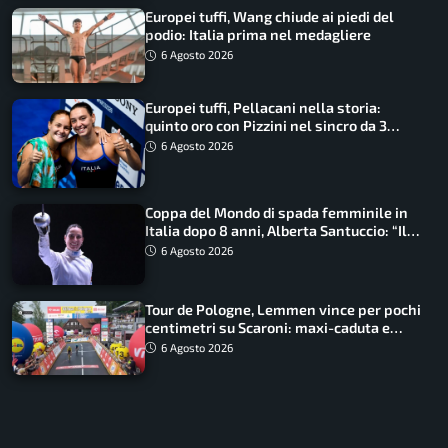
Europei tuffi, Wang chiude ai piedi del
podio: Italia prima nel medagliere
6 Agosto 2026
Europei tuffi, Pellacani nella storia:
quinto oro con Pizzini nel sincro da 3
metri
6 Agosto 2026
Coppa del Mondo di spada femminile in
Italia dopo 8 anni, Alberta Santuccio: “Il
lavoro dà sempre i suoi frutti”
6 Agosto 2026
Tour de Pologne, Lemmen vince per pochi
centimetri su Scaroni: maxi-caduta e
tappa accorciata
6 Agosto 2026