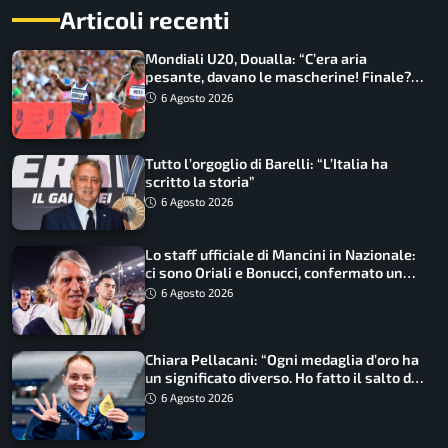
Articoli recenti
Mondiali U20, Doualla: “C’era aria
pesante, davano le mascherine! Finale?
Non ho nulla da perdere”
6 Agosto 2026
Tutto l’orgoglio di Barelli: “L’Italia ha
scritto la storia”
6 Agosto 2026
Lo staff ufficiale di Mancini in Nazionale:
ci sono Oriali e Bonucci, confermato un
ritorno
6 Agosto 2026
Chiara Pellacani: “Ogni medaglia d’oro ha
un significato diverso. Ho fatto il salto di
qualità”
6 Agosto 2026