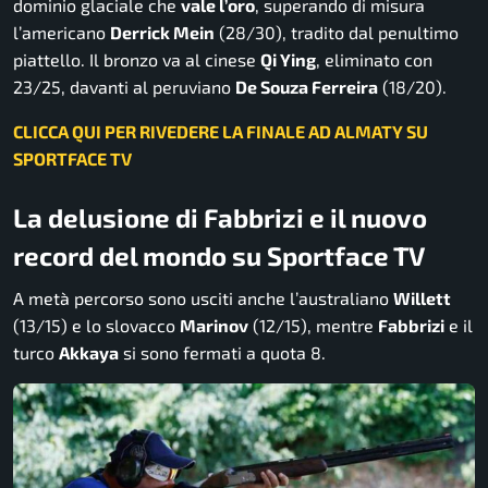
dominio glaciale che
vale l’oro
, superando di misura
l’americano
Derrick Mein
(28/30), tradito dal penultimo
piattello. Il bronzo va al cinese
Qi Ying
, eliminato con
23/25, davanti al peruviano
De Souza Ferreira
(18/20).
CLICCA QUI PER RIVEDERE LA FINALE AD ALMATY SU
SPORTFACE TV
La delusione di Fabbrizi e il nuovo
record del mondo su Sportface TV
A metà percorso sono usciti anche l’australiano
Willett
(13/15) e lo slovacco
Marinov
(12/15), mentre
Fabbrizi
e il
turco
Akkaya
si sono fermati a quota 8.