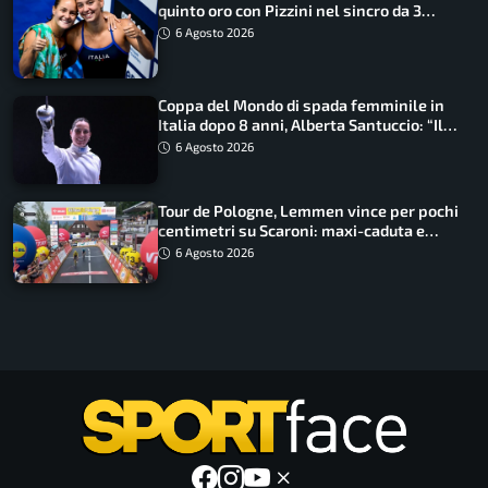
quinto oro con Pizzini nel sincro da 3
metri
6 Agosto 2026
Coppa del Mondo di spada femminile in
Italia dopo 8 anni, Alberta Santuccio: “Il
lavoro dà sempre i suoi frutti”
6 Agosto 2026
Tour de Pologne, Lemmen vince per pochi
centimetri su Scaroni: maxi-caduta e
tappa accorciata
6 Agosto 2026