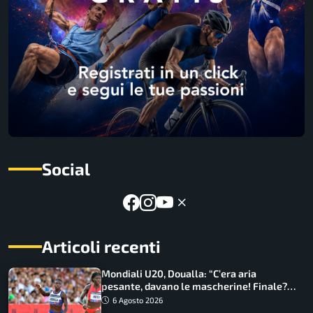
Social
Articoli recenti
Mondiali U20, Doualla: “C’era aria
pesante, davano le mascherine! Finale?
Non ho nulla da perdere”
6 Agosto 2026