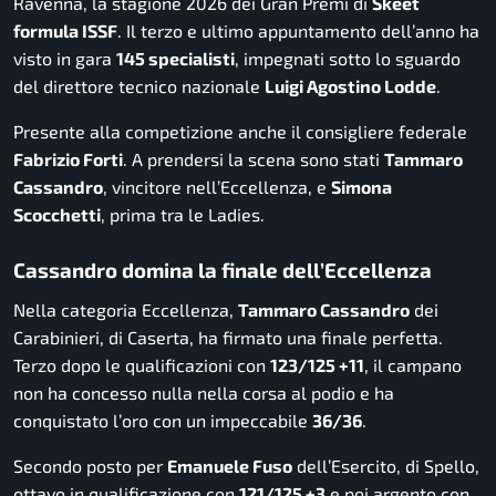
Ravenna, la stagione 2026 dei Gran Premi di
Skeet
formula ISSF
. Il terzo e ultimo appuntamento dell’anno ha
visto in gara
145 specialisti
, impegnati sotto lo sguardo
del direttore tecnico nazionale
Luigi Agostino Lodde
.
Presente alla competizione anche il consigliere federale
Fabrizio Forti
. A prendersi la scena sono stati
Tammaro
Cassandro
, vincitore nell’Eccellenza, e
Simona
Scocchetti
, prima tra le Ladies.
Cassandro domina la finale dell’Eccellenza
Nella categoria Eccellenza,
Tammaro Cassandro
dei
Carabinieri, di Caserta, ha firmato una finale perfetta.
Terzo dopo le qualificazioni con
123/125 +11
, il campano
non ha concesso nulla nella corsa al podio e ha
conquistato l’oro con un impeccabile
36/36
.
Secondo posto per
Emanuele Fuso
dell’Esercito, di Spello,
ottavo in qualificazione con
121/125 +3
e poi argento con