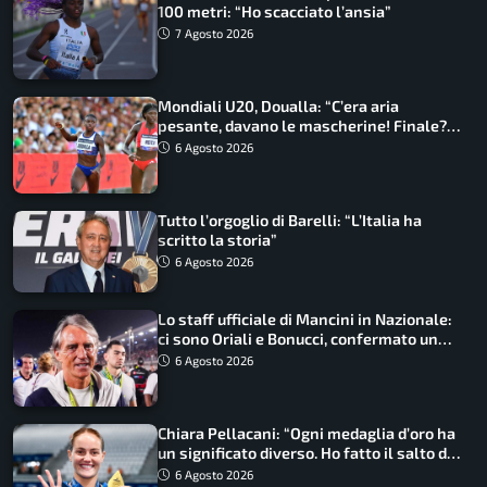
100 metri: “Ho scacciato l’ansia”
7 Agosto 2026
Mondiali U20, Doualla: “C’era aria
pesante, davano le mascherine! Finale?
Non ho nulla da perdere”
6 Agosto 2026
Tutto l’orgoglio di Barelli: “L’Italia ha
scritto la storia”
6 Agosto 2026
Lo staff ufficiale di Mancini in Nazionale:
ci sono Oriali e Bonucci, confermato un
ritorno
6 Agosto 2026
Chiara Pellacani: “Ogni medaglia d’oro ha
un significato diverso. Ho fatto il salto di
qualità”
6 Agosto 2026