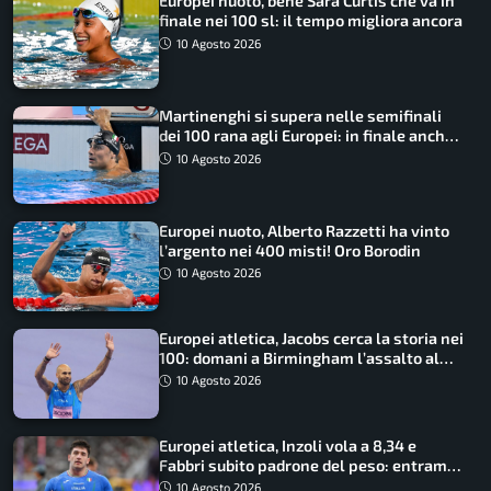
Europei nuoto, bene Sara Curtis che va in
finale nei 100 sl: il tempo migliora ancora
10 Agosto 2026
Martinenghi si supera nelle semifinali
dei 100 rana agli Europei: in finale anche
Cerasuolo
10 Agosto 2026
Europei nuoto, Alberto Razzetti ha vinto
l’argento nei 400 misti! Oro Borodin
10 Agosto 2026
Europei atletica, Jacobs cerca la storia nei
100: domani a Birmingham l’assalto al
terzo oro consecutivo
10 Agosto 2026
Europei atletica, Inzoli vola a 8,34 e
Fabbri subito padrone del peso: entrambi
in finale col miglior risultato
10 Agosto 2026