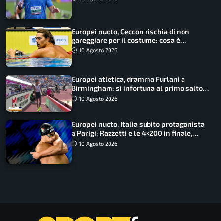
Europei nuoto, Ceccon rischia di non
gareggiare per il costume: cosa è
successo
10 Agosto 2026
Europei atletica, dramma Furlani a
Birmingham: si infortuna al primo salto
ed esce in carrozzina
10 Agosto 2026
Europei nuoto, Italia subito protagonista
a Parigi: Razzetti e le 4×200 in finale,
Quadarella domina gli 800
10 Agosto 2026