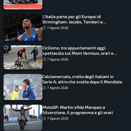
L’Italia parte per gli Europei di
Birmingham: Jacobs, Tamberi e
Battocletti guidano una spedizione
7 Agosto 2026
record
Ciclismo, tre appuntamenti oggi:
spettacolo sul Mont Ventoux, orari e
come vederli
7 Agosto 2026
Calciomercato, crollo degli italiani in
Serie A: altro che svolta dopo il Mondiale
7 Agosto 2026
MotoGP: Martin sfida Marquez a
Silverstone, il programma e gli orari
7 Agosto 2026