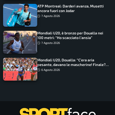
ATP Montreal: Darderi avanza, Musetti
ancora fuori con Jodar
7 Agosto 2026
Mondiali U20, è bronzo per Doualla nei
100 metri: “Ho scacciato l’ansia”
7 Agosto 2026
Mondiali U20, Doualla: “C’era aria
pesante, davano le mascherine! Finale?
Non ho nulla da perdere”
6 Agosto 2026