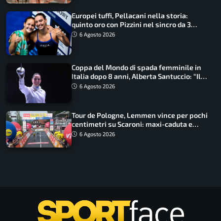
Europei tuffi, Pellacani nella storia:
quinto oro con Pizzini nel sincro da 3
metri
6 Agosto 2026
Coppa del Mondo di spada femminile in
Italia dopo 8 anni, Alberta Santuccio: “Il
lavoro dà sempre i suoi frutti”
6 Agosto 2026
Tour de Pologne, Lemmen vince per pochi
centimetri su Scaroni: maxi-caduta e
tappa accorciata
6 Agosto 2026