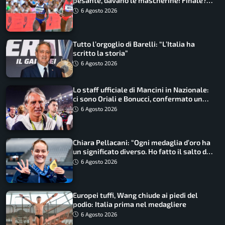
pesante, davano le mascherine! Finale?
Non ho nulla da perdere”
6 Agosto 2026
Tutto l’orgoglio di Barelli: “L’Italia ha
scritto la storia”
6 Agosto 2026
Lo staff ufficiale di Mancini in Nazionale:
ci sono Oriali e Bonucci, confermato un
ritorno
6 Agosto 2026
Chiara Pellacani: “Ogni medaglia d’oro ha
un significato diverso. Ho fatto il salto di
qualità”
6 Agosto 2026
Europei tuffi, Wang chiude ai piedi del
podio: Italia prima nel medagliere
6 Agosto 2026