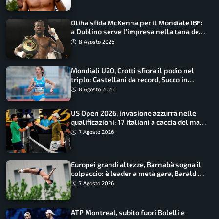
Oliha sfida McKenna per il Mondiale IBF:
a Dublino serve l’impresa nella tana del
lupo
8 Agosto 2026
Mondiali U20, Crotti sfiora il podio nel
triplo: Castellani da record, Succo in
finale
8 Agosto 2026
US Open 2026, invasione azzurra nelle
qualificazioni: 17 italiani a caccia del main
draw
7 Agosto 2026
Europei grandi altezze, Barnabà sogna il
colpaccio: è leader a metà gara, Baraldi
ancora in corsa
7 Agosto 2026
ATP Montreal, subito fuori Bolelli e