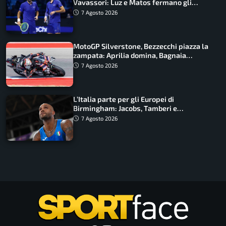
Vavassori: Luz e Matos fermano gli
azzurri
7 Agosto 2026
MotoGP Silverstone, Bezzecchi piazza la
zampata: Aprilia domina, Bagnaia
costretto al Q1
7 Agosto 2026
L’Italia parte per gli Europei di
Birmingham: Jacobs, Tamberi e
Battocletti guidano una spedizione
7 Agosto 2026
record