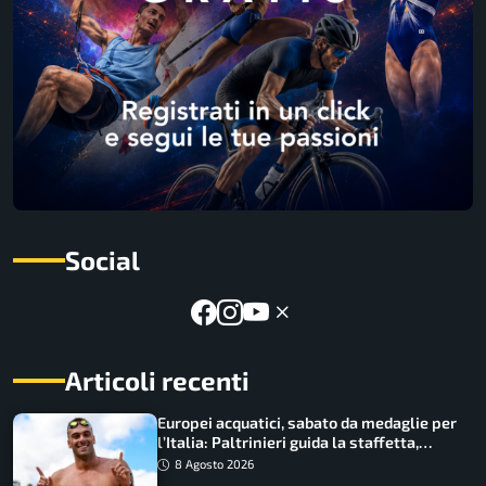
Social
Articoli recenti
Europei acquatici, sabato da medaglie per
l’Italia: Paltrinieri guida la staffetta,
Barnabà sogna l’oro dalle grandi altezze
8 Agosto 2026