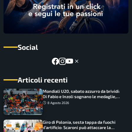
Social
Articoli recenti
Mondiali U20, sabato azzurro da brividi:
Di Fabio e Inzoli sognano le medaglie,
Castellani e Succo in finale
8 Agosto 2026
Giro di Polonia, sesta tappa da fuochi
d’artificio: Scaroni può attaccare la