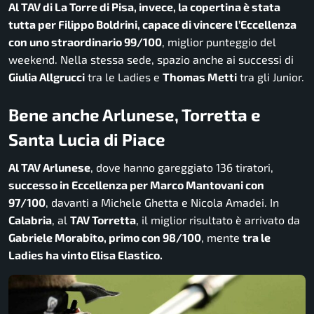
Al TAV di La Torre di Pisa, invece, la copertina è stata
tutta per Filippo Boldrini, capace di vincere l’Eccellenza
con uno straordinario 99/100
, miglior punteggio del
weekend. Nella stessa sede, spazio anche ai successi di
Giulia Allgrucci
tra le Ladies e
Thomas Metti
tra gli Junior.
Bene anche Arlunese, Torretta e
Santa Lucia di Piace
Al TAV Arlunese
, dove hanno gareggiato 136 tiratori,
successo in Eccellenza per Marco Mantovani con
97/100
, davanti a Michele Ghetta e Nicola Amadei. In
Calabria
, al
TAV Torretta
, il miglior risultato è arrivato da
Gabriele Morabito, primo con 98/100
, mente
tra le
Ladies ha vinto Elisa Elastico.