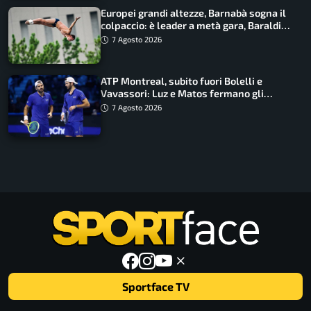
Europei grandi altezze, Barnabà sogna il
colpaccio: è leader a metà gara, Baraldi
ancora in corsa
7 Agosto 2026
ATP Montreal, subito fuori Bolelli e
Vavassori: Luz e Matos fermano gli
azzurri
7 Agosto 2026
Sportface TV