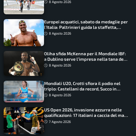
maglia di Lemmen
8 Agosto 2026
Europei acquatici, sabato da medaglie per
l’Italia: Paltrinieri guida la staffetta,
Barnabà sogna l’oro dalle grandi altezze
8 Agosto 2026
Oliha sfida McKenna per il Mondiale IBF:
a Dublino serve l’impresa nella tana del
lupo
8 Agosto 2026
Mondiali U20, Crotti sfiora il podio nel
triplo: Castellani da record, Succo in
finale
8 Agosto 2026
US Open 2026, invasione azzurra nelle
qualificazioni: 17 italiani a caccia del main
draw
7 Agosto 2026