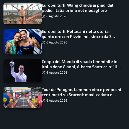
Europei tuffi, Wang chiude ai piedi del
podio: Italia prima nel medagliere
6 Agosto 2026
Europei tuffi, Pellacani nella storia:
quinto oro con Pizzini nel sincro da 3
metri
6 Agosto 2026
Coppa del Mondo di spada femminile in
Italia dopo 8 anni, Alberta Santuccio: “Il
lavoro dà sempre i suoi frutti”
6 Agosto 2026
Tour de Pologne, Lemmen vince per pochi
centimetri su Scaroni: maxi-caduta e
tappa accorciata
6 Agosto 2026