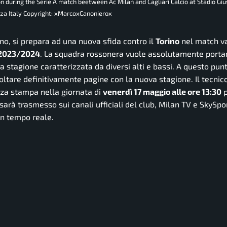
 on during the Serie A match beetween Ac Milan and Cagliari Calcio at Stadio Gi
zza Italy Copyright: xMarcoxCanonierox
rno, si prepara ad una nuova sfida contro il
Torino
nel match va
 2023/2024
. La squadra rossonera vuole assolutamente portar
a stagione caratterizzata da diversi alti e bassi. A questo pun
i voltare definitivamente pagine con la nuova stagione. Il tecni
enza stampa nella giornata di
venerdì 17 maggio alle ore 13:30
p
sarà trasmesso sui canali ufficiali del club, Milan TV e SkySpo
in tempo reale.