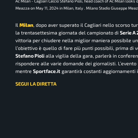
Ac Milan - Cagliari Calcio Stefano Pioli, head coach of Ac Milan looks
Meazza on May 11, 2024 in Milan, Italy . Milano Stadio Giuseppe Mea
Il
Milan
, dopo aver superato il Cagliari nello scorso tu
la trentasettesima giornata del campionato di
Serie A
vittoria per chiudere nella miglior maniera possibile un
l’obiettivo è quello di fare più punti possibili, prima d
Stefano Pioli
alla vigilia della gara, parlerà in confer
rispondere alle varie domande dei giornalisti. L’evento 
mentre
Sportface.it
garantirà costanti aggiornamenti 
SEGUI LA DIRETTA