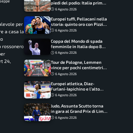
useppe
piedi del podio: Italia prima
nel medagliere
6 Agosto 2026
Europei tuffi, Pellacani nella
levole per
storia: quinto oro con Pizzini
nel sincro da 3 metri
6 Agosto 2026
e a casa la
to
Coppa del Mondo di spada
co rossonero
femminile in Italia dopo 8
anni, Alberta Santuccio: “Il
6 Agosto 2026
er
lavoro dà sempre i suoi
rt 24,
Tour de Pologne, Lemmen
frutti”
vince per pochi centimetri
su Scaroni: maxi-caduta e
6 Agosto 2026
tappa accorciata
Europei atletica, Diaz-
Furlani-Iapichino e l’alto
azzurro: l’Italia sogna nei
6 Agosto 2026
salti
Judo, Assunta Scutto torna
in gara al Grand Prix di Lima:
17 azzurri convocati
6 Agosto 2026