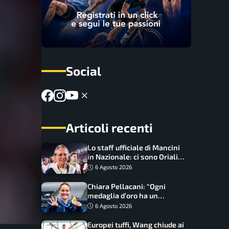
Social
Articoli recenti
Lo staff ufficiale di Mancini
in Nazionale: ci sono Oriali e
Bonucci, confermato un
6 Agosto 2026
ritorno
Chiara Pellacani: “Ogni
medaglia d’oro ha un
significato diverso. Ho fatto
6 Agosto 2026
il salto di qualità”
Europei tuffi, Wang chiude ai