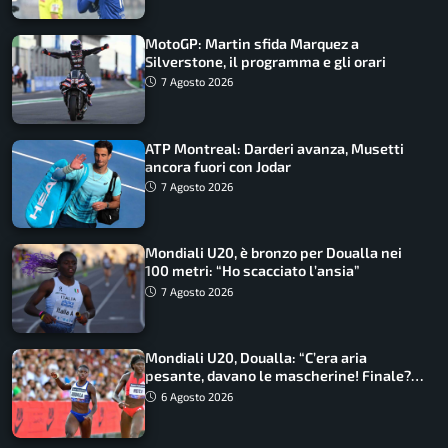
MotoGP: Martin sfida Marquez a
Silverstone, il programma e gli orari
7 Agosto 2026
ATP Montreal: Darderi avanza, Musetti
ancora fuori con Jodar
7 Agosto 2026
Mondiali U20, è bronzo per Doualla nei
100 metri: “Ho scacciato l’ansia”
7 Agosto 2026
Mondiali U20, Doualla: “C’era aria
pesante, davano le mascherine! Finale?
Non ho nulla da perdere”
6 Agosto 2026