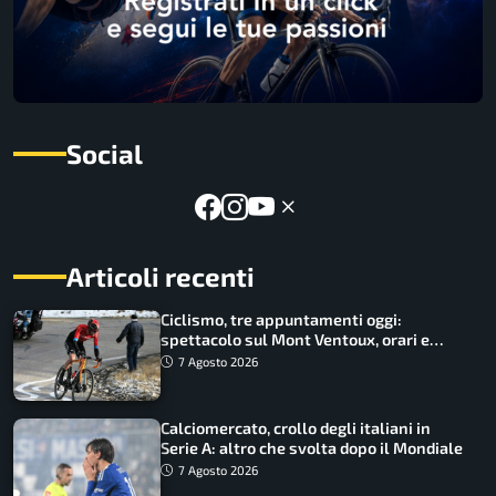
Social
Articoli recenti
Ciclismo, tre appuntamenti oggi:
spettacolo sul Mont Ventoux, orari e
come vederli
7 Agosto 2026
Calciomercato, crollo degli italiani in
Serie A: altro che svolta dopo il Mondiale
7 Agosto 2026