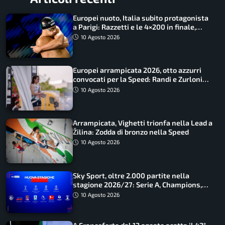
Europei nuoto, Italia subito protagonista
a Parigi: Razzetti e le 4×200 in finale,
Quadarella domina gli 800
10 Agosto 2026
Europei arrampicata 2026, otto azzurri
convocati per la Speed: Randi e Zurloni
guidano l’Italia
10 Agosto 2026
Arrampicata, Vighetti trionfa nella Lead a
Žilina: Zodda di bronzo nella Speed
10 Agosto 2026
Sky Sport, oltre 2.000 partite nella
stagione 2026/27: Serie A, Champions,
Premier e tutte le novità
10 Agosto 2026