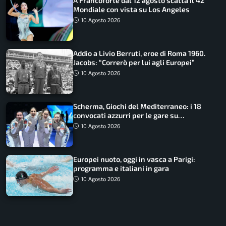
A Francoforte dal 12 agosto scatta il 42°
Mondiale con vista su Los Angeles
10 Agosto 2026
Addio a Livio Berruti, eroe di Roma 1960.
Jacobs: “Correrò per lui agli Europei”
10 Agosto 2026
Scherma, Giochi del Mediterraneo: i 18
convocati azzurri per le gare su
SportFaceTV
10 Agosto 2026
Europei nuoto, oggi in vasca a Parigi:
programma e italiani in gara
10 Agosto 2026