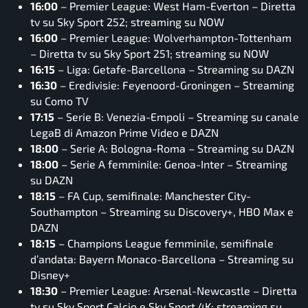
16:00
– Premier League: West Ham-Everton – Diretta
tv su Sky Sport 252; streaming su NOW
16:00
– Premier League: Wolverhampton-Tottenham
– Diretta tv su Sky Sport 251; streaming su NOW
16:15
– Liga: Getafe-Barcellona – Streaming su DAZN
16:30
– Eredivisie: Feyenoord-Groningen – Streaming
su Como TV
17:15
– Serie B: Venezia-Empoli – Streaming su canale
LegaB di Amazon Prime Video e DAZN
18:00
– Serie A: Bologna-Roma – Streaming su DAZN
18:00
– Serie A femminile: Genoa-Inter – Streaming
su DAZN
18:15
– FA Cup, semifinale: Manchester City-
Southampton – Streaming su Discovery+, HBO Max e
DAZN
18:15
– Champions League femminile, semifinale
d’andata: Bayern Monaco-Barcellona – Streaming su
Disney+
18:30
– Premier League: Arsenal-Newcastle – Diretta
tv su Sky Sport Calcio e Sky Sport 4K; streaming su