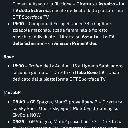
Giovani e Assoluti a Riccione – Diretta su
Assalto – La
TV della Scherma
, canale dedicato della piattaforma
OTT Sportface TV
19:00
– Campionati Europei Under 23 a Cagliari:
sciabola maschile, spada femminile e fioretto
maschile individuale – Diretta su
Assalto – La TV
della Scherma
e su
Amazon Prime Video
Boxe
16:00
– Trofeo delle Aquile U15 a Lignano Sabbiadoro,
seconda giornata – Diretta su
Italia Boxe TV
, canale
dedicato della piattaforma OTT Sportface TV
MotoGP
08:40
– GP Spagna, Moto3 prove libere 2 – Diretta tv
su Sky Sport Uno e Sky Sport MotoGP; streaming su
SkyGo e NOW
09:25
– GP Spagna, Moto2 prove libere 2 – Diretta tv
su Sky Sport Uno e Sky Sport MotoGP; streaming su