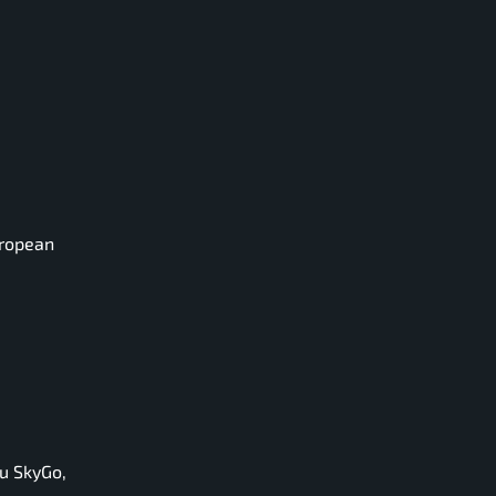
uropean
su SkyGo,