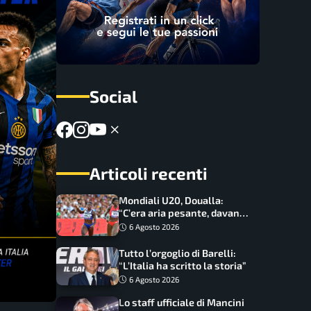
Social
Articoli recenti
Mondiali U20, Doualla:
“C’era aria pesante, davano
le mascherine! Finale? Non
6 Agosto 2026
ho nulla da perdere”
Tutto l’orgoglio di Barelli:
“L’Italia ha scritto la storia”
6 Agosto 2026
Lo staff ufficiale di Mancini