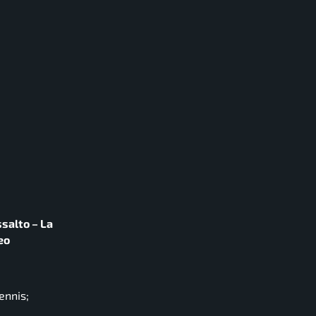
salto – La
eo
ennis;