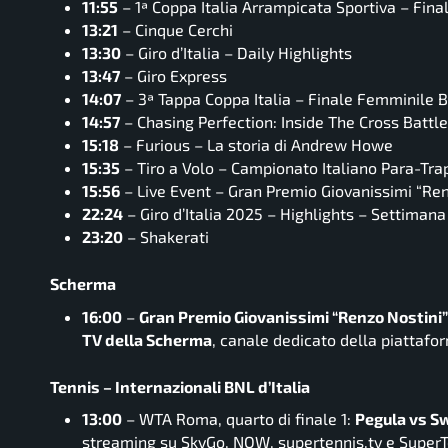
11:55
– 1ª Coppa Italia Arrampicata Sportiva – Fina
13:21
– Cinque Cerchi
13:30
– Giro d’Italia – Daily Highlights
13:47
– Giro Express
14:07
– 3ª Tappa Coppa Italia – Finale Femminile 
14:57
– Chasing Perfection: Inside The Cross Battle
15:18
– Furious – La storia di Andrew Howe
15:35
– Tiro a Volo – Campionato Italiano Para-Tr
15:56
– Live Event – Gran Premio Giovanissimi “Ren
22:24
– Giro d’Italia 2025 – Highlights – Settimana
23:20
– Shakerati
Scherma
16:00
–
Gran Premio Giovanissimi “Renzo Nostini”
TV della Scherma
, canale dedicato della piattaf
Tennis – Internazionali BNL d’Italia
13:00
– WTA Roma, quarto di finale 1:
Pegula vs S
streaming su SkyGo, NOW, supertennis.tv e Super