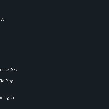
NOW
anese (Sky
RaiPlay,
aming su