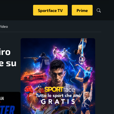
Sportface TV
Prime
 Video
iro
e su