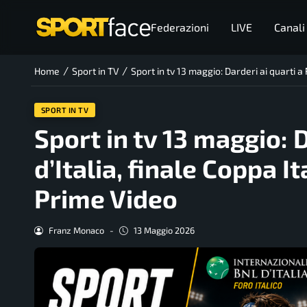
Federazioni
LIVE
Canali
/
/
Home
Sport in TV
Sport in tv 13 maggio: Darderi ai quarti a
SPORT IN TV
Sport in tv 13 maggio: 
d’Italia, finale Coppa I
Prime Video
Franz Monaco
-
13 Maggio 2026