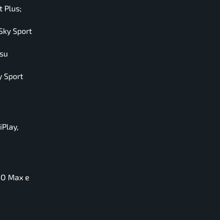
t Plus;
 Sky Sport
 su
y Sport
iPlay,
HBO Max e