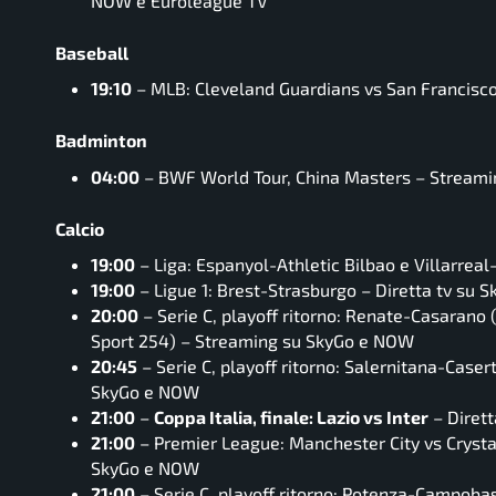
NOW e Euroleague TV
Baseball
19:10
– MLB: Cleveland Guardians vs San Francisco
Badminton
04:00
– BWF World Tour, China Masters – Stream
Calcio
19:00
– Liga: Espanyol-Athletic Bilbao e Villarrea
19:00
– Ligue 1: Brest-Strasburgo – Diretta tv su 
20:00
– Serie C, playoff ritorno: Renate-Casarano 
Sport 254) – Streaming su SkyGo e NOW
20:45
– Serie C, playoff ritorno: Salernitana-Caser
SkyGo e NOW
21:00
–
Coppa Italia, finale: Lazio vs Inter
– Dirett
21:00
– Premier League: Manchester City vs Crystal
SkyGo e NOW
21:00
– Serie C, playoff ritorno: Potenza-Campob