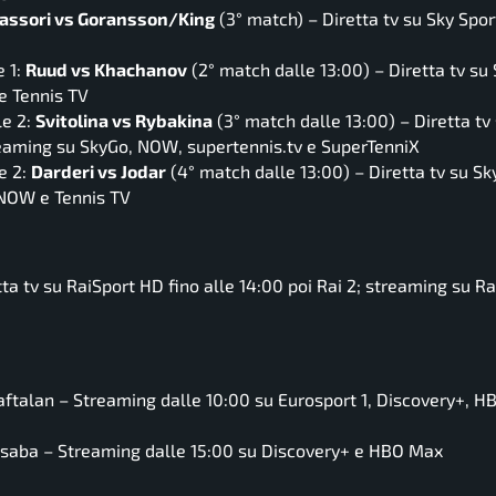
vassori vs Goransson/King
(3° match) – Diretta tv su Sky Spor
e 1:
Ruud vs Khachanov
(2° match dalle 13:00) – Diretta tv su
e Tennis TV
le 2:
Svitolina vs Rybakina
(3° match dalle 13:00) – Diretta tv
reaming su SkyGo, NOW, supertennis.tv e SuperTenniX
e 2:
Darderi vs Jodar
(4° match dalle 13:00) – Diretta tv su Sk
 NOW e Tennis TV
a tv su RaiSport HD fino alle 14:00 poi Rai 2; streaming su Ra
aftalan – Streaming dalle 10:00 su Eurosport 1, Discovery+, 
csaba – Streaming dalle 15:00 su Discovery+ e HBO Max