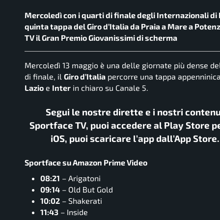
Mercoledì con i quarti di finale degli Internazionali 
quinta tappa del Giro d’Italia da Praia a Mare a Potenza
TV il Gran Premio Giovanissimi di scherma
Mercoledì 13 maggio è una delle giornate più dense del
di finale, il
Giro d’Italia
percorre una tappa appenninica 
Lazio
e
Inter
in chiaro su Canale 5.
Segui le nostre dirette e i nostri conten
Sportface TV, puoi accedere al Play Store pe
iOS, puoi scaricare l’app dall’App Store
Sportface su Amazon Prime Video
08:21
– Arigatoni
09:14
– Old But Gold
10:02
– Shakerati
11:43
– Inside