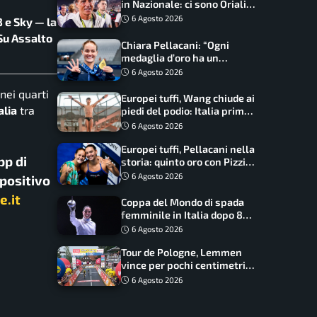
in Nazionale: ci sono Oriali e
Bonucci, confermato un
6 Agosto 2026
 e Sky — la
ritorno
 Su Assalto
Chiara Pellacani: “Ogni
medaglia d’oro ha un
significato diverso. Ho fatto
6 Agosto 2026
il salto di qualità”
nei quarti
Europei tuffi, Wang chiude ai
alia
tra
piedi del podio: Italia prima
nel medagliere
6 Agosto 2026
Europei tuffi, Pellacani nella
pp di
storia: quinto oro con Pizzini
nel sincro da 3 metri
6 Agosto 2026
spositivo
e.it
Coppa del Mondo di spada
femminile in Italia dopo 8
anni, Alberta Santuccio: “Il
6 Agosto 2026
lavoro dà sempre i suoi
Tour de Pologne, Lemmen
frutti”
vince per pochi centimetri
su Scaroni: maxi-caduta e
6 Agosto 2026
tappa accorciata