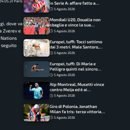
4.05.31 Paris
in Serie A: affare fatto a
cifre sorprendenti
5 Agosto 2026
Mondiali U20, Doualla non
igi, dove va
sbaglia e vince la sua
batteria sui 100 metri:
ra Zverev e
5 Agosto 2026
quando si disputano le finali
y Nations
Europei, tuffi: Tocci settimo
i seguito
dai 3 metri. Male Santoro,
Wesemann si prende l’oro
5 Agosto 2026
Europei, tuffi: Di Maria e
Pelligra quinti nel sincro
misto. Oro all’Ucraina
5 Agosto 2026
Atp Montreal, Musetti vince
contro Meija ed è ai
sedicesimi
5 Agosto 2026
Giro di Polonia, Jonathan
Milan fa tris: terza vittoria
consecutiva e primato
5 Agosto 2026
rafforzato