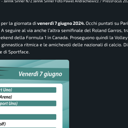
- Jannik Sinner N/Z Jannik Sinner Foto Pawel Andrachiewicz / PressFocus 202
 per la giornata di
venerdì 7 giugno 2024.
Occhi puntati su Par
. A seguire al via anche l’altra semifinale del Roland Garros, t
 weekend della Formula 1 in Canada. Proseguono quindi la Volle
i ginnastica ritmica e le amichevoli delle nazionali di calcio. D
e di
Sportface.