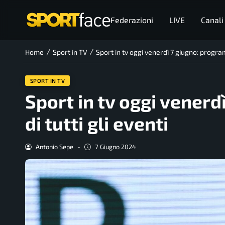
Federazioni
LIVE
Canali
/
/
Home
Sport in TV
Sport in tv oggi venerdì 7 giugno: program
SPORT IN TV
Sport in tv oggi vener
di tutti gli eventi
Antonio Sepe
-
7 Giugno 2024