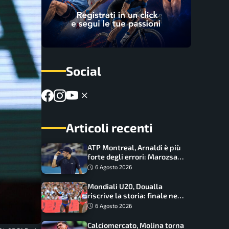
Social
Articoli recenti
ATP Montreal, Arnaldi è più
forte degli errori: Marozsan
piegato dopo oltre due ore
6 Agosto 2026
Mondiali U20, Doualla
riscrive la storia: finale nei
100 metri dopo trent’anni
6 Agosto 2026
Calciomercato, Molina torna