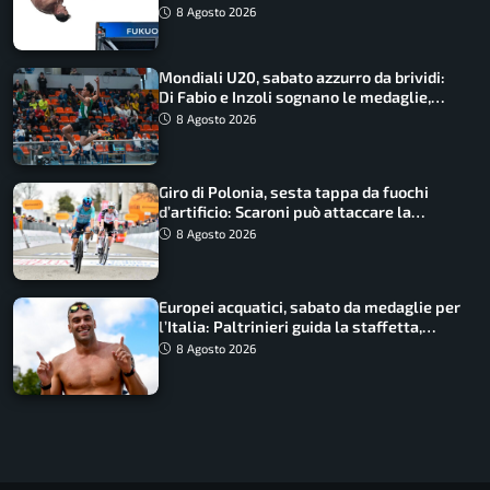
8 Agosto 2026
Mondiali U20, sabato azzurro da brividi:
Di Fabio e Inzoli sognano le medaglie,
Castellani e Succo in finale
8 Agosto 2026
Giro di Polonia, sesta tappa da fuochi
d’artificio: Scaroni può attaccare la
maglia di Lemmen
8 Agosto 2026
Europei acquatici, sabato da medaglie per
l’Italia: Paltrinieri guida la staffetta,
Barnabà sogna l’oro dalle grandi altezze
8 Agosto 2026