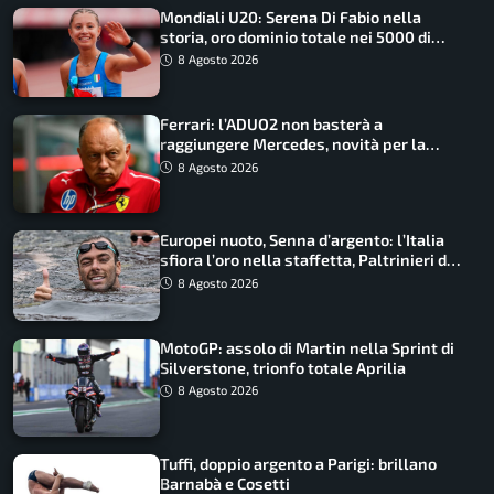
Mondiali U20: Serena Di Fabio nella
storia, oro dominio totale nei 5000 di
marcia
8 Agosto 2026
Ferrari: l’ADUO2 non basterà a
raggiungere Mercedes, novità per la
Macarena
8 Agosto 2026
Europei nuoto, Senna d’argento: l’Italia
sfiora l’oro nella staffetta, Paltrinieri da
urlo, il bilancio azzurro
8 Agosto 2026
MotoGP: assolo di Martin nella Sprint di
Silverstone, trionfo totale Aprilia
8 Agosto 2026
Tuffi, doppio argento a Parigi: brillano
Barnabà e Cosetti