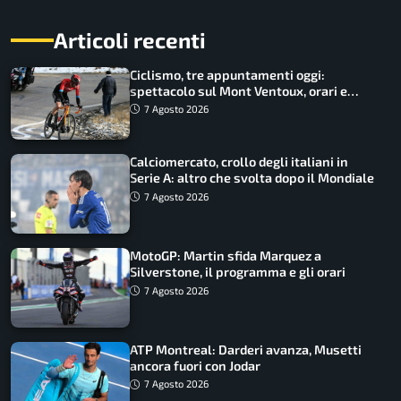
Articoli recenti
Ciclismo, tre appuntamenti oggi:
spettacolo sul Mont Ventoux, orari e
come vederli
7 Agosto 2026
Calciomercato, crollo degli italiani in
Serie A: altro che svolta dopo il Mondiale
7 Agosto 2026
MotoGP: Martin sfida Marquez a
Silverstone, il programma e gli orari
7 Agosto 2026
ATP Montreal: Darderi avanza, Musetti
ancora fuori con Jodar
7 Agosto 2026