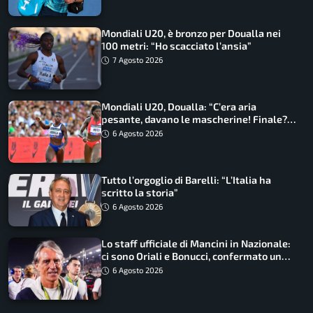
Mondiali U20, è bronzo per Doualla nei
100 metri: “Ho scacciato l’ansia”
7 Agosto 2026
Mondiali U20, Doualla: “C’era aria
pesante, davano le mascherine! Finale?
Non ho nulla da perdere”
6 Agosto 2026
Tutto l’orgoglio di Barelli: “L’Italia ha
scritto la storia”
6 Agosto 2026
Lo staff ufficiale di Mancini in Nazionale:
ci sono Oriali e Bonucci, confermato un
ritorno
6 Agosto 2026