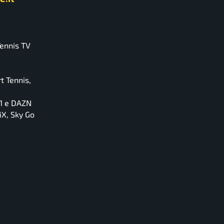
Tennis TV
t Tennis,
 1 e DAZN
iX, Sky Go