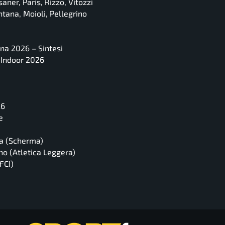
ner, Paris, Rizzo, Vitozzi
tana, Moioli, Pellegrino
ona 2026 – Sintesi
e Indoor 2026
26
e
ia (Scherma)
no (Atletica Leggera)
FCI)