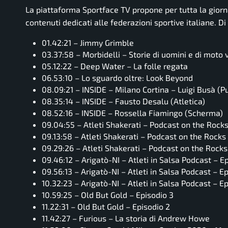
La piattaforma Sportface TV propone per tutta la giorn
contenuti dedicati alle federazioni sportive italiane. D
01.42:21 – Jimmy Grimble
03.37:58 – Morbidelli – Storie di uomini e di moto 
05.12:22 – Deep Water – La folle regata
06.53:10 – Lo sguardo oltre: Look Beyond
08.09:21 – INSIDE – Milano Cortina – Luigi Busà (Pu
08.35:14 – INSIDE – Fausto Desalu (Atletica)
08.52:16 – INSIDE – Rossella Fiamingo (Scherma)
09.04:55 – Atleti Shakerati – Podcast on the Rocks 
09.13:58 – Atleti Shakerati – Podcast on the Rocks 
09.29:26 – Atleti Shakerati – Podcast on the Rock
09.46:12 – Arigatò-NI – Atleti in Salsa Podcast – E
09.56:13 – Arigatò-NI – Atleti in Salsa Podcast – E
10.32:23 – Arigatò-NI – Atleti in Salsa Podcast – E
10.59:25 – Old But Gold – Episodio 3
11.22:31 – Old But Gold – Episodio 2
11.42:27 – Furious – La storia di Andrew Howe