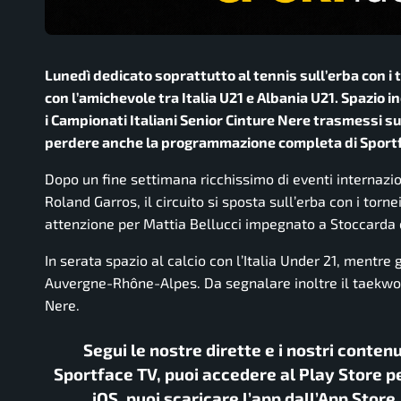
Lunedì dedicato soprattutto al tennis sull’erba con i
con l’amichevole tra Italia U21 e Albania U21. Spazio 
i Campionati Italiani Senior Cinture Nere trasmessi 
perdere anche la programmazione completa di Sportf
Dopo un fine settimana ricchissimo di eventi internazion
Roland Garros, il circuito si sposta sull’erba con i t
attenzione per Mattia Bellucci impegnato a Stoccarda 
In serata spazio al calcio con l’Italia Under 21, mentre
Auvergne-Rhône-Alpes. Da segnalare inoltre il taekwond
Nere.
Segui le nostre dirette e i nostri conten
Sportface TV, puoi accedere al Play Store pe
iOS, puoi scaricare l’app dall’App Store