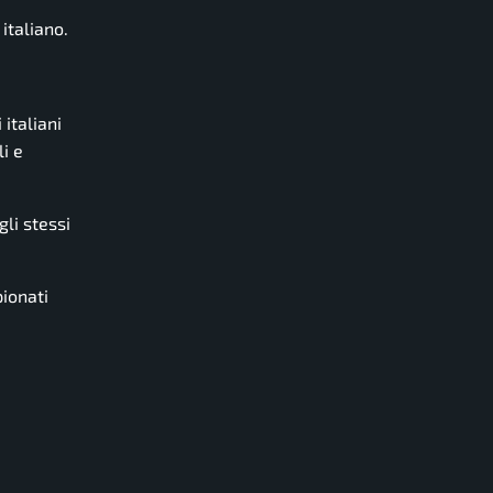
italiano.
italiani
i e
gli stessi
ionati