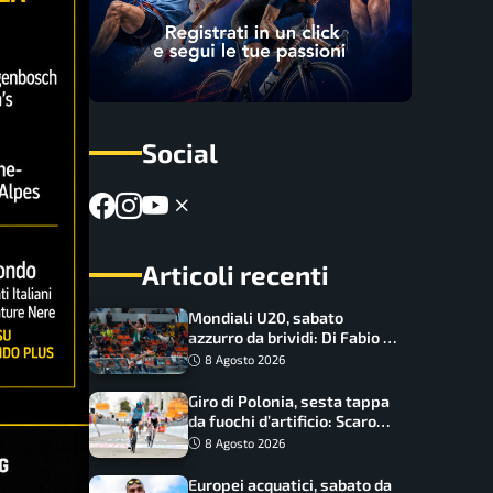
Social
Articoli recenti
Mondiali U20, sabato
azzurro da brividi: Di Fabio e
Inzoli sognano le medaglie,
8 Agosto 2026
Castellani e Succo in finale
Giro di Polonia, sesta tappa
da fuochi d’artificio: Scaroni
può attaccare la maglia di
8 Agosto 2026
Lemmen
Europei acquatici, sabato da