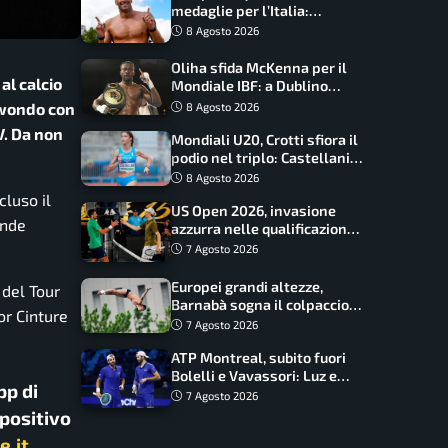
medaglie per l’Italia:
Paltrinieri guida la staffetta,
8 Agosto 2026
Barnabà sogna l’oro dalle
grandi altezze
Oliha sfida McKenna per il
al calcio
Mondiale IBF: a Dublino
serve l’impresa nella tana
ekwondo con
8 Agosto 2026
del lupo
V. Da non
Mondiali U20, Crotti sfiora il
podio nel triplo: Castellani
da record, Succo in finale
8 Agosto 2026
cluso il
US Open 2026, invasione
ande
azzurra nelle qualificazioni:
17 italiani a caccia del main
7 Agosto 2026
draw
Europei grandi altezze,
 del Tour
Barnabà sogna il colpaccio:
or Cinture
è leader a metà gara, Baraldi
7 Agosto 2026
ancora in corsa
ATP Montreal, subito fuori
Bolelli e Vavassori: Luz e
pp di
Matos fermano gli azzurri
7 Agosto 2026
spositivo
e.it