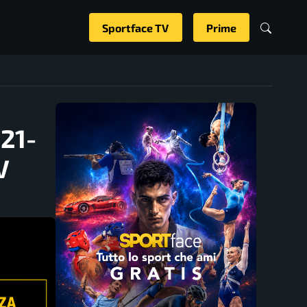
Sportface TV
Prime
U21-
V