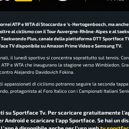
 tornei ATP e WTA di Stoccarda e ’s-Hertogenbosch, ma anche 
inoltre al ciclismo con il Tour Auvergne-Rhône-Alpes e al ta
su Taekwondo Plus, canale della piattaforma OTT Sportface T
ace TV disponibile su Amazon Prime Video e Samsung TV.
ali, il lunedì sportivo si concentra soprattutto sul tennis. Con
ornei ATP e WTA che inaugurano la stagione verso Wimbledon. Gr
contro Alejandro Davidovich Fokina.
 gli appassionati di ciclismo potranno seguire la seconda tappa
o, protagonista al Foro Italico con i Campionati Italiani Seni
uti su Sportface Tv. Per scaricare gratuitamente l’a
r Android e scaricare l’app Sportface. Se hai un di
. L’app è disponibile anche per l’uso web
tv.sportfac