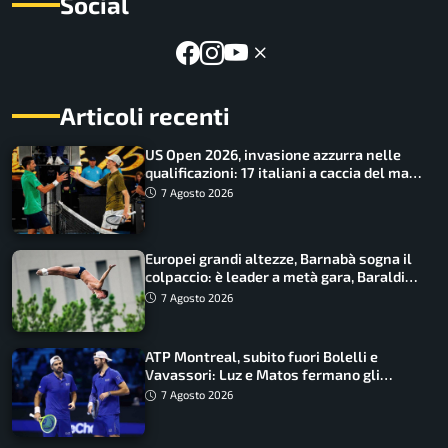
Social
Articoli recenti
US Open 2026, invasione azzurra nelle
qualificazioni: 17 italiani a caccia del main
draw
7 Agosto 2026
Europei grandi altezze, Barnabà sogna il
colpaccio: è leader a metà gara, Baraldi
ancora in corsa
7 Agosto 2026
ATP Montreal, subito fuori Bolelli e
Vavassori: Luz e Matos fermano gli
azzurri
7 Agosto 2026