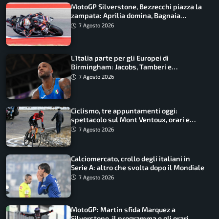
MotoGP Silverstone, Bezzecchi piazza la
zampata: Aprilia domina, Bagnaia
costretto al Q1
7 Agosto 2026
L’Italia parte per gli Europei di
Birmingham: Jacobs, Tamberi e
Battocletti guidano una spedizione
7 Agosto 2026
record
Ciclismo, tre appuntamenti oggi:
spettacolo sul Mont Ventoux, orari e
come vederli
7 Agosto 2026
Calciomercato, crollo degli italiani in
Serie A: altro che svolta dopo il Mondiale
7 Agosto 2026
MotoGP: Martin sfida Marquez a
Silverstone, il programma e gli orari