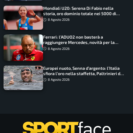
Mondiali U20: Serena Di Fabio nella
storia, oro dominio totale nei 5000 di
marcia
8 Agosto 2026
Ferrari: l’ADUO2 non basterà a
raggiungere Mercedes, novità per la
Macarena
8 Agosto 2026
Europei nuoto, Senna d’argento: l’Italia
sfiora l’oro nella staffetta, Paltrinieri da
urlo, il bilancio azzurro
8 Agosto 2026