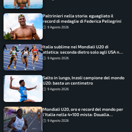
Paltrinieri nella storia: eguagliato il
record di medaglie di Federica Pellegrini
9 Agosto 2026
Italia sublime nei Mondiali U20 di
atletica: seconda dietro solo agli USA nel
medagliere
9 Agosto 2026
Salto in lungo, Inzoli campione del mondo
U20: basta un centimetro
9 Agosto 2026
Mondiali U20, oro e record del mondo per
l’Italia nella 4×100 mista: Doualla
straordinaria
9 Agosto 2026