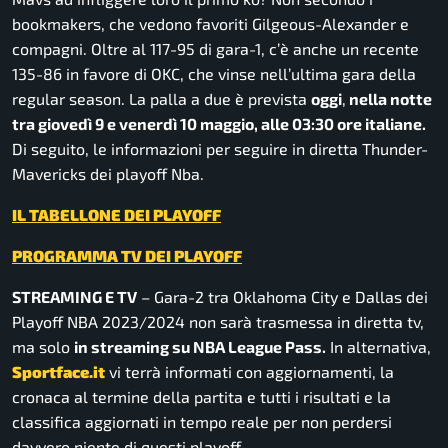
bookmakers, che vedono favoriti Gilgeous-Alexander e
compagni. Oltre al 117-95 di gara-1, c’è anche un recente
135-86 in favore di OKC, che vinse nell’ultima gara della
regular season. La palla a due è prevista
oggi
,
nella notte
tra giovedì 9 e venerdì 10 maggio, alle 03:30 ore italiane.
Di seguito, le informazioni per seguire in diretta Thunder-
Mavericks dei playoff Nba.
IL TABELLONE DEI PLAYOFF
PROGRAMMA TV DEI PLAYOFF
STREAMING E TV
– Gara-2 tra Oklahoma City e Dallas dei
Playoff NBA 2023/2024 non sarà trasmessa in diretta tv,
ma solo
in streaming su NBA League Pass.
In alternativa,
Sportface.it
vi terrà informati con aggiornamenti, la
cronaca al termine della partita e tutti i risultati e la
classifica aggiornati in tempo reale per non perdersi
davvero niente di questi playoff.