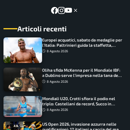
Articoli recenti
Europei acquatici, sabato da medaglie per
l’Italia: Paltrinieri guida la staffetta,
Barnabà sogna l’oro dalle grandi altezze
8 Agosto 2026
Oliha sfida McKenna per il Mondiale IBF:
a Dublino serve l’impresa nella tana del
lupo
8 Agosto 2026
Mondiali U20, Crotti sfiora il podio nel
triplo: Castellani da record, Succo in
finale
8 Agosto 2026
US Open 2026, invasione azzurra nelle
qualificazioni: 17 italiani a caccia del main