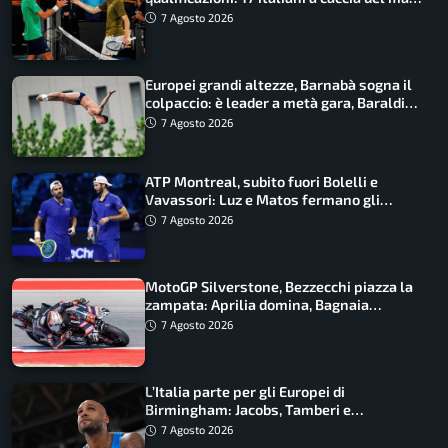
draw
7 Agosto 2026
Europei grandi altezze, Barnabà sogna il
colpaccio: è leader a metà gara, Baraldi
ancora in corsa
7 Agosto 2026
ATP Montreal, subito fuori Bolelli e
Vavassori: Luz e Matos fermano gli
azzurri
7 Agosto 2026
MotoGP Silverstone, Bezzecchi piazza la
zampata: Aprilia domina, Bagnaia
costretto al Q1
7 Agosto 2026
L’Italia parte per gli Europei di
Birmingham: Jacobs, Tamberi e
Battocletti guidano una spedizione
7 Agosto 2026
record