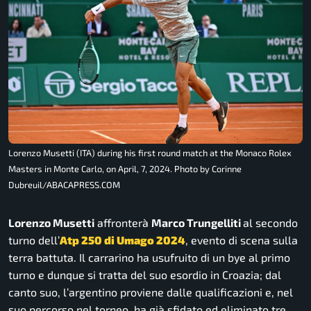
Lorenzo Musetti (ITA) during his first round match at the Monaco Rolex
Masters in Monte Carlo, on April, 7, 2024. Photo by Corinne
Dubreuil/ABACAPRESS.COM
Lorenzo Musetti
affronterà
Marco Trungelliti
al secondo
turno dell’
Atp 250 di Umago 2024
, evento di scena sulla
terra battuta. Il carrarino ha usufruito di un bye al primo
turno e dunque si tratta del suo esordio in Croazia; dal
canto suo, l’argentino proviene dalle qualificazioni e, nel
suo percorso nel torneo, ha già sfidato ed eliminato tre