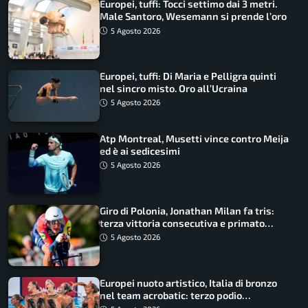
Europei, tuffi: Tocci settimo dai 3 metri.
Male Santoro, Wesemann si prende l’oro
5 Agosto 2026
Europei, tuffi: Di Maria e Pelligra quinti
nel sincro misto. Oro all’Ucraina
5 Agosto 2026
Atp Montreal, Musetti vince contro Meija
ed è ai sedicesimi
5 Agosto 2026
Giro di Polonia, Jonathan Milan fa tris:
terza vittoria consecutiva e primato
rafforzato
5 Agosto 2026
Europei nuoto artistico, Italia di bronzo
nel team acrobatic: terzo podio
consecutivo