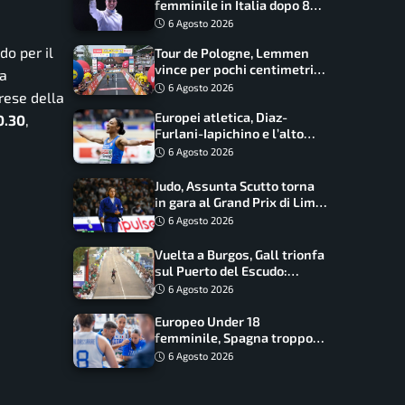
femminile in Italia dopo 8
anni, Alberta Santuccio: “Il
6 Agosto 2026
lavoro dà sempre i suoi
ido per il
Tour de Pologne, Lemmen
frutti”
vince per pochi centimetri
ta
su Scaroni: maxi-caduta e
6 Agosto 2026
rese della
tappa accorciata
Europei atletica, Diaz-
0.30
,
Furlani-Iapichino e l’alto
azzurro: l’Italia sogna nei
6 Agosto 2026
salti
Judo, Assunta Scutto torna
in gara al Grand Prix di Lima:
17 azzurri convocati
6 Agosto 2026
Vuelta a Burgos, Gall trionfa
sul Puerto del Escudo:
Ciccone secondo e nuova
6 Agosto 2026
maglia di leader
Europeo Under 18
femminile, Spagna troppo
forte: Italia battuta 95-41,
6 Agosto 2026
ora si gioca il Mondiale