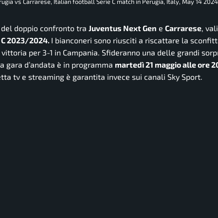
ugia vs Carrarese, Italian football Serie C match in Perugia, Italy, May 14 2024
g del doppio confronto tra
Juventus Next Gen
e
Carrarese
, val
e C 2023/2024.
I bianconeri sono riusciti a riscattare la sconfit
vittoria per 3-1 in Campania. Sfideranno una delle grandi sorp
. La gara d’andata è in programma
martedì 21 maggio alle ore 2
retta tv e streaming è garantita invece sui canali Sky Sport.