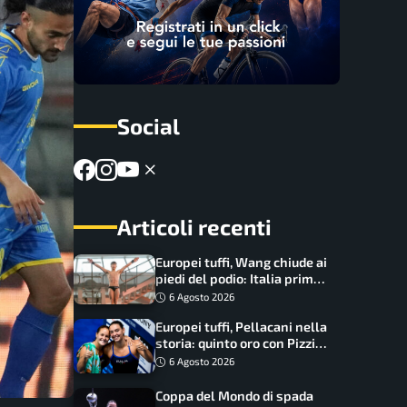
Social
Articoli recenti
Europei tuffi, Wang chiude ai
piedi del podio: Italia prima
nel medagliere
6 Agosto 2026
Europei tuffi, Pellacani nella
storia: quinto oro con Pizzini
nel sincro da 3 metri
6 Agosto 2026
Coppa del Mondo di spada