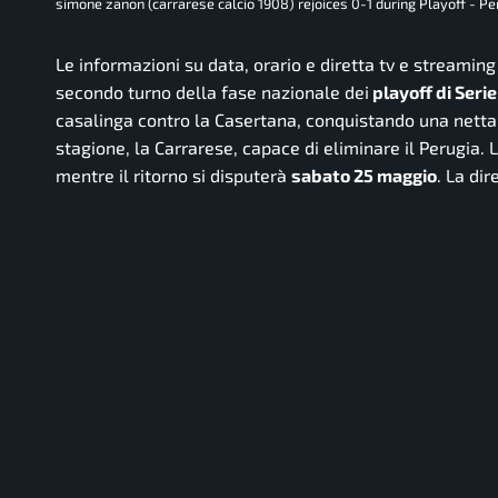
simone zanon (carrarese calcio 1908) rejoices 0-1 during Playoff - Per
Le informazioni su data, orario e diretta tv e streamin
secondo turno della fase nazionale dei
playoff di Seri
casalinga contro la Casertana, conquistando una netta 
stagione, la Carrarese, capace di eliminare il Perugia
mentre il ritorno si disputerà
sabato 25 maggio
. La di