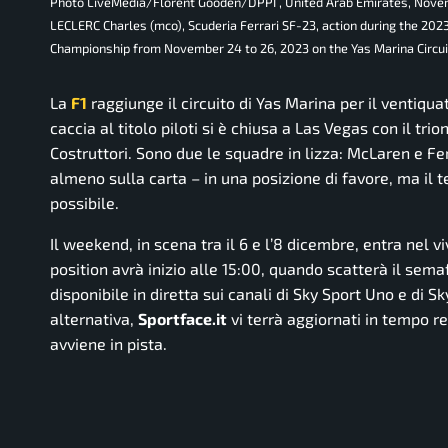
Photo LiveMedia/Florent Gooden/DPPI , United Arab Emirates, Nove
LECLERC Charles (mco), Scuderia Ferrari SF-23, action during the 20
Championship from November 24 to 26, 2023 on the Yas Marina Circuit
La
F1
raggiunge il circuito di Yas Marina per il ventiqu
caccia al titolo piloti si è chiusa a Las Vegas con il t
Costruttori. Sono due le squadre in lizza: McLaren e Fer
almeno sulla carta – in una posizione di favore, ma il 
possibile.
Il weekend, in scena tra il 6 e l’8 dicembre, entra nel v
position avrà inizio alle 15:00, quando scatterà il sema
disponibile in diretta sui canali di Sky Sport Uno e di 
alternativa,
Sportface.it
vi terrà aggiornati in tempo re
avviene in pista.