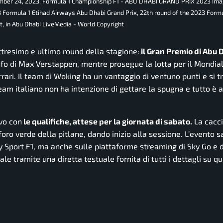
mber 24, 2023, Formula 1 Championship F1 - ABU DHABI GRAND PRIX 2023 Ima
23 Formula 1 Etihad Airways Abu Dhabi Grand Prix, 22th round of the 2023 For
, in Abu Dhabi LiveMedia - World Copyright
attresimo e ultimo round della stagione:
il Gran Premio di Abu 
rionfo di Max Verstappen, mentre prosegue la lotta per il Mondia
rari. Il team di Woking ha un vantaggio di ventuno punti e si t
team italiano non ha intenzione di gettare la spugna e tutto è 
ivo con
le qualifiche, attese per la giornata di sabato.
La cacci
foro verde della pitlane, dando inizio alla sessione. L’evento s
Sky Sport F1, ma anche sulle piattaforme streaming di Sky Go e 
ale tramite una diretta testuale fornita di tutti i dettagli su q