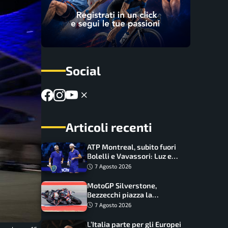
Social
Articoli recenti
ATP Montreal, subito fuori
Bolelli e Vavassori: Luz e
Matos fermano gli azzurri
7 Agosto 2026
MotoGP Silverstone,
Bezzecchi piazza la
zampata: Aprilia domina,
7 Agosto 2026
Bagnaia costretto al Q1
L’Italia parte per gli Europei