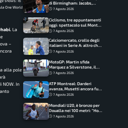
ge shows: 16
di Birmingham: Jacobs,
mula One World
Tamberi e Battocletti
7 Agosto 2026
guidano una spedizione
record
Ciclismo, tre appuntamenti
oggi: spettacolo sul Mont
Dhabi.
La
Ventoux, orari e come
7 Agosto 2026
vederli
le
Calciomercato, crollo degli
rova –
italiani in Serie A: altro che
svolta dopo il Mondiale
ancora
7 Agosto 2026
MotoGP: Martin sfida
Marquez a Silverstone, il
a alla pole
programma e gli orari
7 Agosto 2026
arà
ATP Montreal: Darderi
di NOW. In
avanza, Musetti ancora fuori
uanto
con Jodar
7 Agosto 2026
Mondiali U20, è bronzo per
Doualla nei 100 metri: “Ho
scacciato l’ansia”
7 Agosto 2026