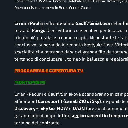
Rome, Italy 17.05.2024: Caroline Dolehide USA - Desirae Krawczyk U
Open tennis tournament in Rome Center Court.
Errani/Paolini
affronteranno
Gauff/Siniakova
nella
fi
rossa
di
Parigi
. Dieci vittorie consecutive per le azzur
trionfo più prestigioso come coppia. Nonostante le fati
conclusivo, superando in rimonta Kostyuk/Ruse. Vittori
specialità che potranno dare del grande filo da torcere 
tentando di concludere il torneo in bellezza e regalarsi
PROGRAMMA E COPERTURA TV
MONTEPREMI
Errani/Paolini e Gauff/Siniakova scenderanno in camp
affidata ad
Eurosport 1
(canali 210 di Sky)
: disponibile
Discovery+
,
Sky Go
,
NOW
e
DAZN
(previo abbonamento
garantendo ai propri lettori
aggiornamenti in tempo r
termine del confronto.