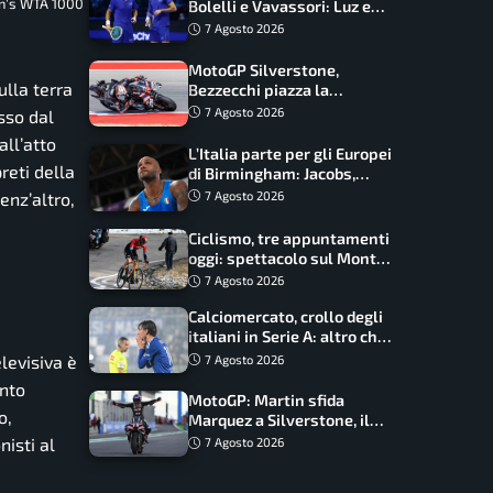
en’s WTA 1000
Bolelli e Vavassori: Luz e
Matos fermano gli azzurri
7 Agosto 2026
MotoGP Silverstone,
ulla terra
Bezzecchi piazza la
zampata: Aprilia domina,
7 Agosto 2026
sso dal
Bagnaia costretto al Q1
all’atto
L’Italia parte per gli Europei
reti della
di Birmingham: Jacobs,
Tamberi e Battocletti
enz’altro,
7 Agosto 2026
guidano una spedizione
record
Ciclismo, tre appuntamenti
oggi: spettacolo sul Mont
Ventoux, orari e come
7 Agosto 2026
vederli
Calciomercato, crollo degli
italiani in Serie A: altro che
svolta dopo il Mondiale
elevisiva è
7 Agosto 2026
ento
MotoGP: Martin sfida
o,
Marquez a Silverstone, il
programma e gli orari
nisti al
7 Agosto 2026