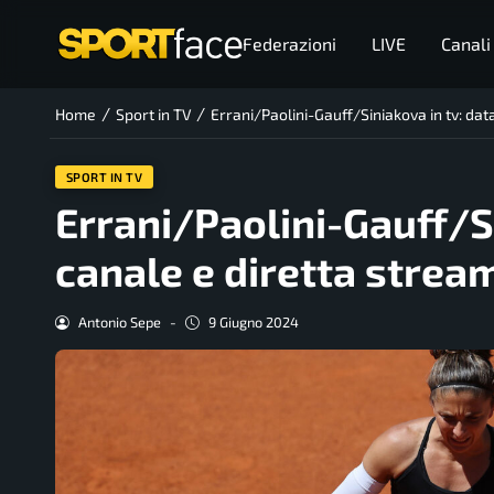
Federazioni
LIVE
Canali
/
/
Home
Sport in TV
Errani/Paolini-Gauff/Siniakova in tv: da
SPORT IN TV
Errani/Paolini-Gauff/Si
canale e diretta stre
Antonio Sepe
-
9 Giugno 2024