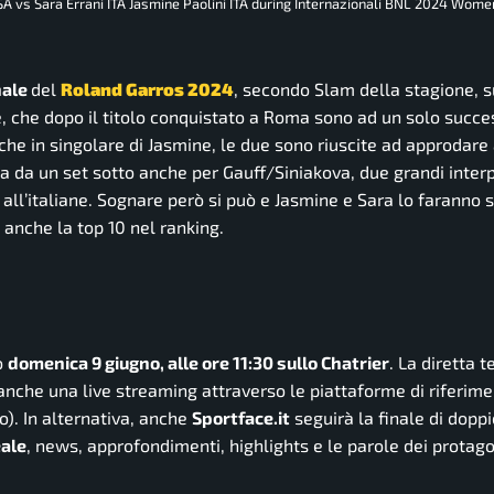
SA vs Sara Errani ITA Jasmine Paolini ITA during Internazionali BNL 2024 Wom
nale
del
Roland Garros 2024
, secondo Slam della stagione, s
re, che dopo il titolo conquistato a Roma sono ad un solo succe
che in singolare di Jasmine, le due sono riuscite ad approdare 
a da un set sotto anche per Gauff/Siniakova, due grandi interp
all’italiane. Sognare però si può e Jasmine e Sara lo faranno s
 anche la top 10 nel ranking.
o
domenica 9 giugno, alle ore 11:30 sullo Chatrier
. La diretta t
 anche una live streaming attraverso le piattaforme di riferim
). In alternativa, anche
Sportface.it
seguirà la finale di doppi
eale
, news, approfondimenti, highlights e le parole dei protago