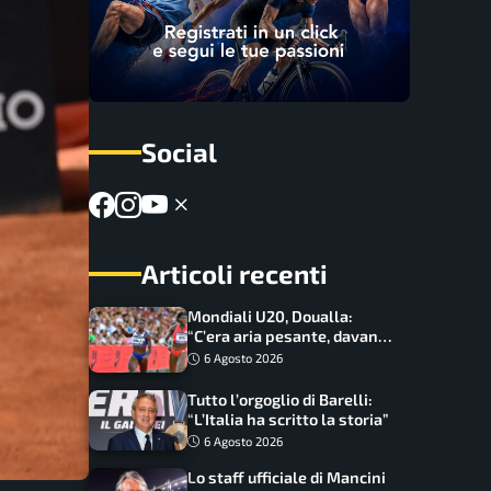
Social
Articoli recenti
Mondiali U20, Doualla:
“C’era aria pesante, davano
le mascherine! Finale? Non
6 Agosto 2026
ho nulla da perdere”
Tutto l’orgoglio di Barelli:
“L’Italia ha scritto la storia”
6 Agosto 2026
Lo staff ufficiale di Mancini