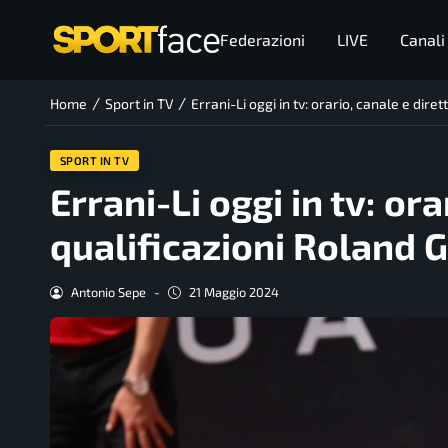
Federazioni
LIVE
Canali
/
/
Home
Sport in TV
Errani-Li oggi in tv: orario, canale e dir
SPORT IN TV
Errani-Li oggi in tv: or
qualificazioni Roland 
Antonio Sepe
-
21 Maggio 2024