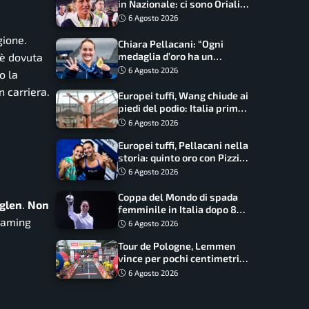
in Nazionale: ci sono Oriali e
Bonucci, confermato un
6 Agosto 2026
ritorno
gione.
Chiara Pellacani: “Ogni
 è dovuta
medaglia d’oro ha un
significato diverso. Ho fatto
6 Agosto 2026
o la
il salto di qualità”
 carriera.
Europei tuffi, Wang chiude ai
piedi del podio: Italia prima
nel medagliere
6 Agosto 2026
Europei tuffi, Pellacani nella
storia: quinto oro con Pizzini
nel sincro da 3 metri
6 Agosto 2026
Coppa del Mondo di spada
nglen
.
Non
femminile in Italia dopo 8
reaming
anni, Alberta Santuccio: “Il
6 Agosto 2026
lavoro dà sempre i suoi
Tour de Pologne, Lemmen
frutti”
vince per pochi centimetri
su Scaroni: maxi-caduta e
6 Agosto 2026
tappa accorciata