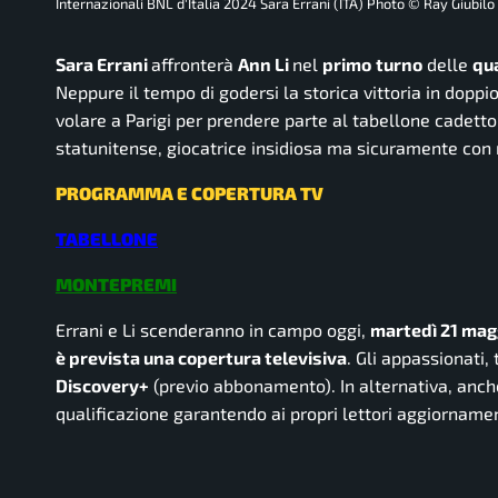
Internazionali BNL d'Italia 2024 Sara Errani (ITA) Photo © Ray Giubilo
Sara Errani
affronterà
Ann Li
nel
primo
turno
delle
qua
Neppure il tempo di godersi la storica vittoria in doppi
volare a Parigi per prendere parte al tabellone cadetto
statunitense, giocatrice insidiosa ma sicuramente con m
PROGRAMMA E COPERTURA TV
TABELLONE
MONTEPREMI
Errani e Li scenderanno in campo oggi,
martedì 21 mag
è prevista una copertura televisiva
. Gli appassionati,
Discovery+
(previo abbonamento). In alternativa, anc
qualificazione garantendo ai propri lettori aggiorname