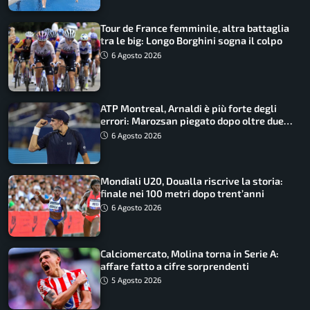
Tour de France femminile, altra battaglia
tra le big: Longo Borghini sogna il colpo
6 Agosto 2026
ATP Montreal, Arnaldi è più forte degli
errori: Marozsan piegato dopo oltre due
ore
6 Agosto 2026
Mondiali U20, Doualla riscrive la storia:
finale nei 100 metri dopo trent’anni
6 Agosto 2026
Calciomercato, Molina torna in Serie A:
affare fatto a cifre sorprendenti
5 Agosto 2026