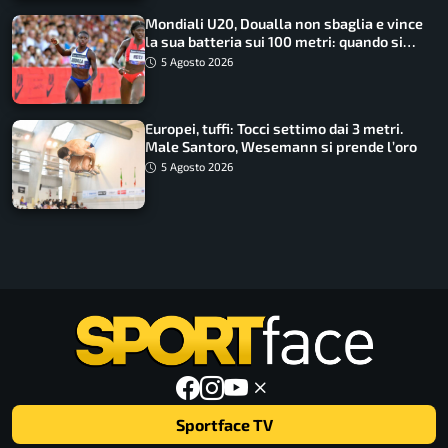
Mondiali U20, Doualla non sbaglia e vince
la sua batteria sui 100 metri: quando si
disputano le finali
5 Agosto 2026
Europei, tuffi: Tocci settimo dai 3 metri.
Male Santoro, Wesemann si prende l’oro
5 Agosto 2026
Sportface TV