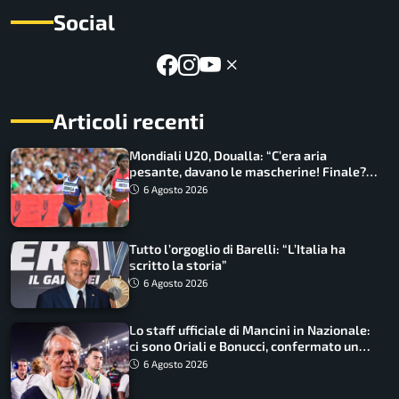
Social
Articoli recenti
Mondiali U20, Doualla: “C’era aria
pesante, davano le mascherine! Finale?
Non ho nulla da perdere”
6 Agosto 2026
Tutto l’orgoglio di Barelli: “L’Italia ha
scritto la storia”
6 Agosto 2026
Lo staff ufficiale di Mancini in Nazionale:
ci sono Oriali e Bonucci, confermato un
ritorno
6 Agosto 2026