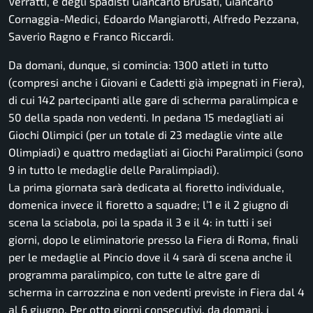
Verratti, e degli spadisti Giancarlo Brusati, Giancarlo
Cornaggia-Medici, Edoardo Mangiarotti, Alfredo Pezzana,
Saverio Ragno e Franco Riccardi.
Da domani, dunque, si comincia: 1300 atleti in tutto
(compresi anche i Giovani e Cadetti già impegnati in Fiera),
di cui 142 partecipanti alle gare di scherma paralimpica e
50 della spada non vedenti. In pedana 15 medagliati ai
Giochi Olimpici (per un totale di 23 medaglie vinte alle
Olimpiadi) e quattro medagliati ai Giochi Paralimpici (sono
9 in tutto le medaglie delle Paralimpiadi).
La prima giornata sarà dedicata al fioretto individuale,
domenica invece il fioretto a squadre; l’1 e il 2 giugno di
scena la sciabola, poi la spada il 3 e il 4: in tutti i sei
giorni, dopo le eliminatorie presso la Fiera di Roma, finali
per le medaglie al Pincio dove il 4 sarà di scena anche il
programma paralimpico, con tutte le altre gare di
scherma in carrozzina e non vedenti previste in Fiera dal 4
al 6 giugno. Per otto giorni consecutivi, da domani, i