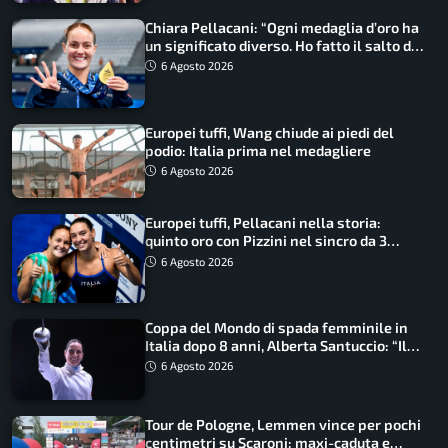
Chiara Pellacani: “Ogni medaglia d’oro ha
un significato diverso. Ho fatto il salto di
qualità”
6 Agosto 2026
Europei tuffi, Wang chiude ai piedi del
podio: Italia prima nel medagliere
6 Agosto 2026
Europei tuffi, Pellacani nella storia:
quinto oro con Pizzini nel sincro da 3
metri
6 Agosto 2026
Coppa del Mondo di spada femminile in
Italia dopo 8 anni, Alberta Santuccio: “Il
lavoro dà sempre i suoi frutti”
6 Agosto 2026
Tour de Pologne, Lemmen vince per pochi
centimetri su Scaroni: maxi-caduta e