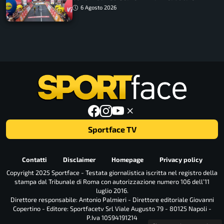
tappa accorciata
6 Agosto 2026
Sportface TV
Contatti
Disclaimer
Homepage
Privacy policy
Copyright 2025 Sportface - Testata giornalistica iscritta nel registro della
stampa dal Tribunale di Roma con autorizzazione numero 106 dell’11
luglio 2016.
Direttore responsabile: Antonio Palmieri - Direttore editoriale Giovanni
Copertino - Editore: Sportfacetv Srl Viale Augusto 79 - 80125 Napoli -
P.Iva 10594191214