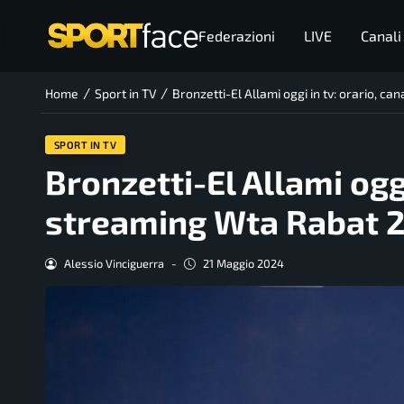
Federazioni
LIVE
Canali
/
/
Home
Sport in TV
Bronzetti-El Allami oggi in tv: orario, c
SPORT IN TV
Bronzetti-El Allami oggi
streaming Wta Rabat 
Alessio Vinciguerra
-
21 Maggio 2024