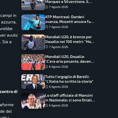
Marquez a Silverstone, il
programma e gli orari
7 Agosto 2026
 campi in
ATP Montreal: Darderi
 azzurra,
avanza, Musetti ancora fuori
con Jodar
7 Agosto 2026
ovrebbe
aver avuto
Mondiali U20, è bronzo per
. Sia a
Doualla nei 100 metri: “Ho
scacciato l’ansia”
7 Agosto 2026
Mondiali U20, Doualla:
“C’era aria pesante, davano
le mascherine! Finale? Non
6 Agosto 2026
ho nulla da perdere”
Tutto l’orgoglio di Barelli:
“L’Italia ha scritto la storia”
6 Agosto 2026
contro di
Lo staff ufficiale di Mancini
in Nazionale: ci sono Oriali e
ttaforme
Bonucci, confermato un
6 Agosto 2026
ritorno
rde del
utti i