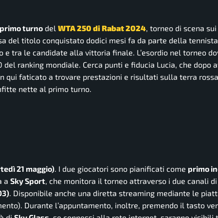
primo turno
del
WTA 250 di Rabat 2024
, torneo di scena sui
sa del titolo conquistato dodici mesi fa da parte della tennista
e tra le candidate alla vittoria finale. L’esordio nel torneo d
0 del ranking mondiale. Cerca punti e fiducia Lucia, che dopo 
n qui faticato a trovare prestazioni e risultati sulla terra rossa
itte nette al primo turno.
tedì 21 maggio)
. I due giocatori sono pianificati come
primo in
ta a
Sky Sport
, che monitora il torneo attraverso i due canali di
03)
. Disponibile anche una diretta streaming mediante le pia
mento).
Durante l’appuntamento, inoltre, premendo il tasto ve
tà di
Sky Glass
, se connessi alla rete internet, saranno visibili t