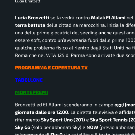
Lucia Bronzetti
Lucia Bronzetti
se la vedrà contro
Malak El Allami
nel
terra battuta
della cittadina marocchina. Inizia la dife
una delle prime giocatrici del seeding anche quest’anno 
essere soft, contro un’avversaria fuori dalle prime 100
qualche problema fisico al rientro dagli Stati Uniti ha fi
Roma che nel WTA 125 di Parma sono arrivate due sconf
PROGRAMMA E COPERTURA TV
TABELLONE
MONTEPREMI
Bronzetti ed El Allami scenderanno in campo
oggi (mar
giornata dalle ore 12:00
. La diretta televisiva è affida
riferimento
Sky Sport Uno (201)
e
Sky Sport Tennis (2
Sky
Go
(solo per abbonati Sky) e
NOW
(previo abbona
telecomando di
Sky Q
via satellite o il tasto interattivi