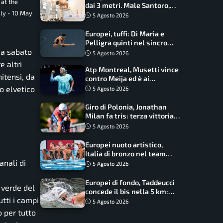
 at the
dai 3 metri. Male Santoro,
aly - 10 May
Wesemann si prende l’oro
5 Agosto 2026
Europei, tuffi: Di Maria e
Pelligra quinti nel sincro
 a sabato
misto. Oro all’Ucraina
5 Agosto 2026
 altri
Atp Montreal, Musetti vince
itensi, da
contro Meija ed è ai
sedicesimi
o elvetico
5 Agosto 2026
Giro di Polonia, Jonathan
Milan fa tris: terza vittoria
consecutiva e primato
5 Agosto 2026
rafforzato
Europei nuoto artistico,
Italia di bronzo nel team
anali di
acrobatic: terzo podio
5 Agosto 2026
consecutivo
Europei di fondo, Taddeucci
 verde del
concede il bis nella 5 km:
utti i campi
oro azzurro, Pozzobon
5 Agosto 2026
bronzo
 per tutto