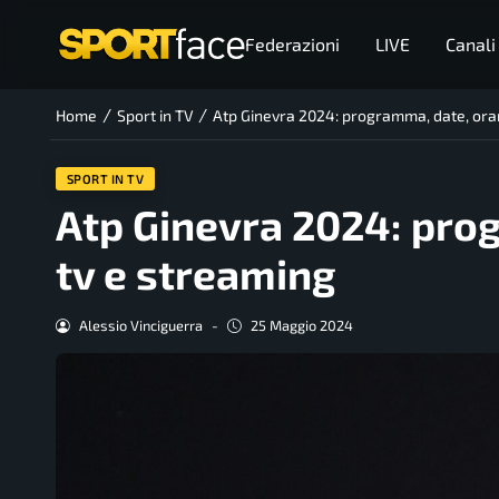
Federazioni
LIVE
Canali
/
/
Home
Sport in TV
Atp Ginevra 2024: programma, date, orar
SPORT IN TV
Atp Ginevra 2024: prog
tv e streaming
Alessio Vinciguerra
-
25 Maggio 2024