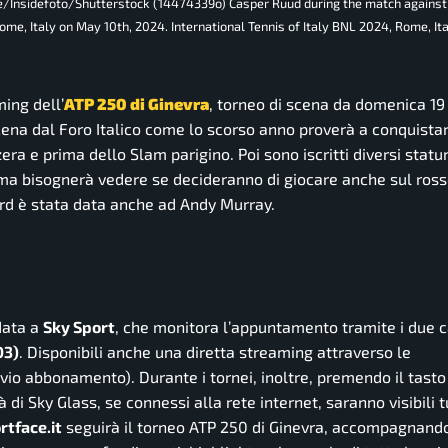
re/Insidefoto/Shutterstock (14474339o) Casper Ruud during the match against
Rome, Italy on May 10th, 2024. International Tennis of Italy BNL 2024, Rome, It
ming dell’
ATP 250 di Ginevra
, torneo di scena da domenica 19
na dal Foro Italico come lo scorso anno proverà a conquistare
ra e prima dello Slam parigino. Poi sono iscritti diversi statun
oma bisognerà vedere se decideranno di giocare anche sul ross
card è stata data anche ad Andy Murray.
idata a
Sky Sport
, che monitora l’appuntamento tramite i due c
03)
. Disponibili anche una diretta streaming attraverso le
vio abbonamento).
Durante i tornei, inoltre, premendo il tasto
à di Sky Glass, se connessi alla rete internet, saranno visibili t
rtface.it
seguirà il torneo ATP 250 di Ginevra, accompagnando