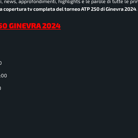
i, news, approfondimenti, highlights e le parole di tutte le pri
 la copertura tv completa del torneo ATP 250 di Ginevra 2024
.
50 GINEVRA
2024
0
1:00
0