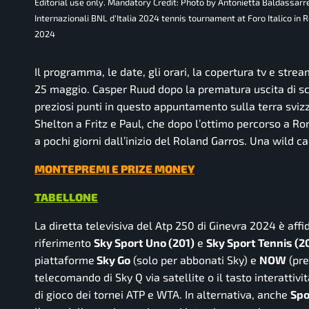
Editorial use only. Mandatory Credit: Photo by Antonietta Baldassar
Internazionali BNL d'Italia 2024 tennis tournament at Foro Italico in 
2024
Il programma, le date, gli orari, la copertura tv e strea
25 maggio. Casper Ruud dopo la prematura uscita di sce
preziosi punti in questo appuntamento sulla terra svizze
Shelton a Fritz e Paul, che dopo l’ottimo percorso a R
a pochi giorni dall’inizio del Roland Garros. Una wild 
MONTEPREMI E PRIZE MONEY
TABELLONE
La diretta televisiva del Atp 250 di Ginevra 2024 è aff
riferimento
Sky Sport Uno (201)
e
Sky Sport Tennis (2
piattaforme
Sky Go
(solo per abbonati Sky) e
NOW
(pre
telecomando di Sky Q via satellite o il tasto interattivit
di gioco dei tornei ATP e WTA.
In alternativa, anche
Spo