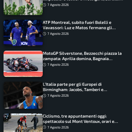
ancora in corsa
7 Agosto 2026
ATP Montreal, subito fuori Bolelli e
Vavassori: Luz e Matos fermano gli
azzurri
7 Agosto 2026
MotoGP Silverstone, Bezzecchi piazza la
zampata: Aprilia domina, Bagnaia
costretto al Q1
7 Agosto 2026
L’Italia parte per gli Europei di
Birmingham: Jacobs, Tamberi e
Battocletti guidano una spedizione
7 Agosto 2026
record
Ciclismo, tre appuntamenti oggi:
spettacolo sul Mont Ventoux, orari e
come vederli
7 Agosto 2026