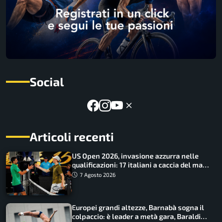
Social
Articoli recenti
US Open 2026, invasione azzurra nelle
qualificazioni: 17 italiani a caccia del main
draw
7 Agosto 2026
Europei grandi altezze, Barnabà sogna il
colpaccio: è leader a metà gara, Baraldi