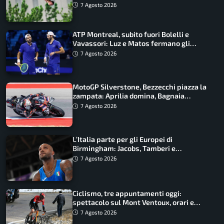
ancora in corsa
7 Agosto 2026
ATP Montreal, subito fuori Bolelli e
Vavassori: Luz e Matos fermano gli
azzurri
7 Agosto 2026
MotoGP Silverstone, Bezzecchi piazza la
zampata: Aprilia domina, Bagnaia
costretto al Q1
7 Agosto 2026
L’Italia parte per gli Europei di
Birmingham: Jacobs, Tamberi e
Battocletti guidano una spedizione
7 Agosto 2026
record
Ciclismo, tre appuntamenti oggi:
spettacolo sul Mont Ventoux, orari e
come vederli
7 Agosto 2026