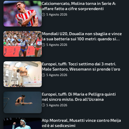
Calciomercato, Molina torna in Serie A:
affare fatto a cifre sorprendenti
5 Agosto 2026
Mondiali U20, Doualla non sbaglia e vince
la sua batteria sui 100 metri: quando si
disputano le finali
5 Agosto 2026
Europei, tuffi: Tocci settimo dai 3 metri.
Male Santoro, Wesemann si prende l’oro
5 Agosto 2026
Europei, tuffi: Di Maria e Pelligra quinti
nel sincro misto. Oro all’Ucraina
5 Agosto 2026
Atp Montreal, Musetti vince contro Meija
ed è ai sedicesimi