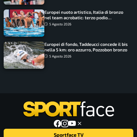
Europei nuoto artistico, Italia di bronzo
nel team acrobatic: terzo podio
consecutivo
5 Agosto 2026
Europei di fondo, Taddeucci concede il bis
nella 5 km: oro azzurro, Pozzobon bronzo
5 Agosto 2026
Sportface TV