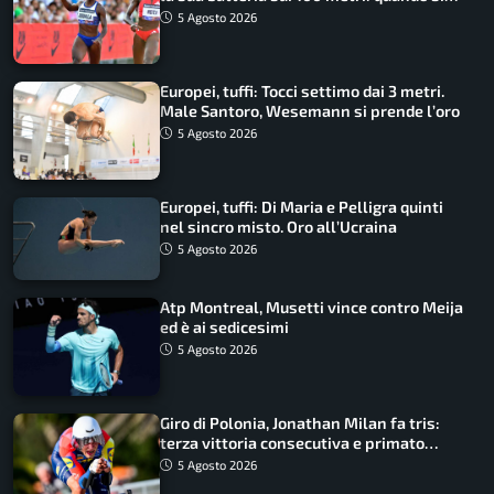
disputano le finali
5 Agosto 2026
Europei, tuffi: Tocci settimo dai 3 metri.
Male Santoro, Wesemann si prende l’oro
5 Agosto 2026
Europei, tuffi: Di Maria e Pelligra quinti
nel sincro misto. Oro all’Ucraina
5 Agosto 2026
Atp Montreal, Musetti vince contro Meija
ed è ai sedicesimi
5 Agosto 2026
Giro di Polonia, Jonathan Milan fa tris:
terza vittoria consecutiva e primato
rafforzato
5 Agosto 2026