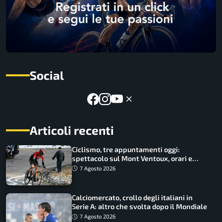
Social
Articoli recenti
Ciclismo, tre appuntamenti oggi:
spettacolo sul Mont Ventoux, orari e
come vederli
7 Agosto 2026
Calciomercato, crollo degli italiani in
Serie A: altro che svolta dopo il Mondiale
7 Agosto 2026