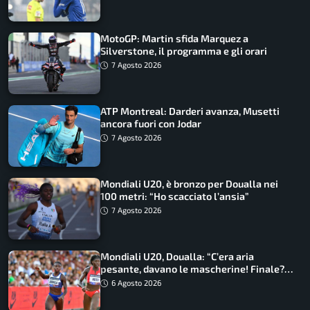
MotoGP: Martin sfida Marquez a
Silverstone, il programma e gli orari
7 Agosto 2026
ATP Montreal: Darderi avanza, Musetti
ancora fuori con Jodar
7 Agosto 2026
Mondiali U20, è bronzo per Doualla nei
100 metri: “Ho scacciato l’ansia”
7 Agosto 2026
Mondiali U20, Doualla: “C’era aria
pesante, davano le mascherine! Finale?
Non ho nulla da perdere”
6 Agosto 2026