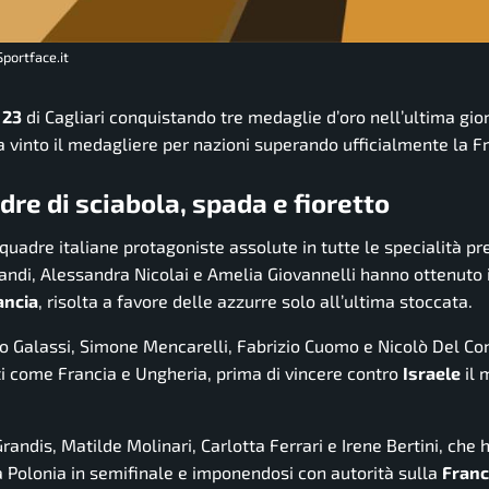
Sportface.it
 23
di Cagliari conquistando tre medaglie d’oro nell’ultima gio
ha vinto il medagliere per nazioni superando ufficialmente la F
dre di sciabola, spada e fioretto
quadre italiane protagoniste assolute in tutte le specialità pr
di, Alessandra Nicolai e Amelia Giovannelli hanno ottenuto il
ancia
, risolta a favore delle azzurre solo all’ultima stoccata.
o Galassi, Simone Mencarelli, Fabrizio Cuomo e Nicolò Del Co
i come Francia e Ungheria, prima di vincere contro
Israele
il 
randis, Matilde Molinari, Carlotta Ferrari e Irene Bertini, che
 Polonia in semifinale e imponendosi con autorità sulla
Franc