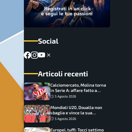
Social
Articoli recenti
Calciomercato, Molina torna
in Serie A: affare fatto a
cifre sorprendenti
5 Agosto 2026
Mondiali U20, Doualla non
sbaglia e vince la sua
batteria sui 100 metri:
5 Agosto 2026
quando si disputano le finali
Europei, tuffi: Tocci settimo