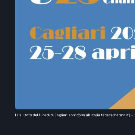
I risultato del lunedì di Cagliari sorridono all’Italia federscherma.it) –