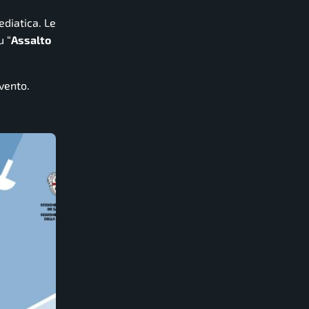
ediatica. Le
u “
Assalto
evento.