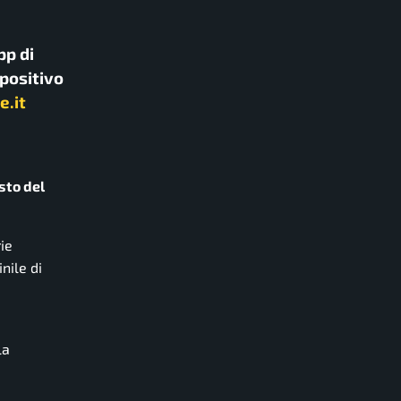
pp di
spositivo
e.it
sto del
rie
nile di
la