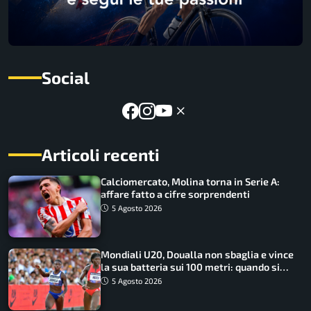
Social
Articoli recenti
Calciomercato, Molina torna in Serie A:
affare fatto a cifre sorprendenti
5 Agosto 2026
Mondiali U20, Doualla non sbaglia e vince
la sua batteria sui 100 metri: quando si
disputano le finali
5 Agosto 2026