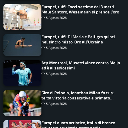
Europei, tuffi: Tocci settimo dai 3 metri.
Male Santoro, Wesemann si prende l’oro
5 Agosto 2026
Europei, tuffi: Di Maria e Pelligra quinti
nel sincro misto. Oro all’Ucraina
5 Agosto 2026
Atp Montreal, Musetti vince contro Meija
ed è ai sedicesimi
5 Agosto 2026
Giro di Polonia, Jonathan Milan fa tris:
terza vittoria consecutiva e primato
rafforzato
5 Agosto 2026
Europei nuoto artistico, Italia di bronzo
nel team acrobatic: terzo podio