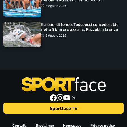
consecutivo
5 Agosto 2026
Europei di fondo, Taddeucci concede il bis
nella 5 km: oro azzurro, Pozzobon bronzo
5 Agosto 2026
Sportface TV
Contatti
Disclaimer
Homepage
Privacy policy