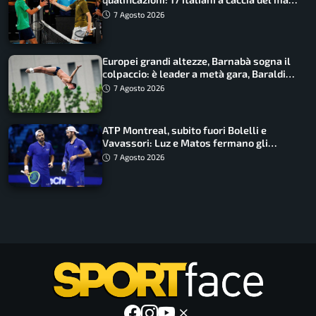
draw
7 Agosto 2026
Europei grandi altezze, Barnabà sogna il
colpaccio: è leader a metà gara, Baraldi
ancora in corsa
7 Agosto 2026
ATP Montreal, subito fuori Bolelli e
Vavassori: Luz e Matos fermano gli
azzurri
7 Agosto 2026