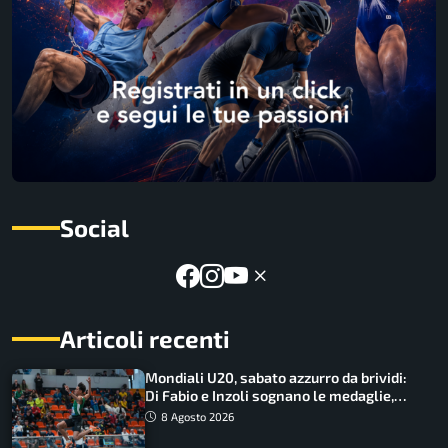
Social
Articoli recenti
Mondiali U20, sabato azzurro da brividi:
Di Fabio e Inzoli sognano le medaglie,
Castellani e Succo in finale
8 Agosto 2026