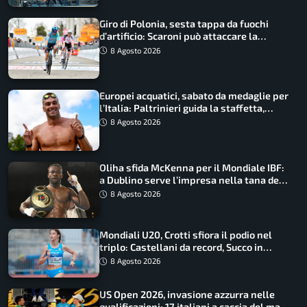
Giro di Polonia, sesta tappa da fuochi
d’artificio: Scaroni può attaccare la
maglia di Lemmen
8 Agosto 2026
Europei acquatici, sabato da medaglie per
l’Italia: Paltrinieri guida la staffetta,
Barnabà sogna l’oro dalle grandi altezze
8 Agosto 2026
Oliha sfida McKenna per il Mondiale IBF:
a Dublino serve l’impresa nella tana del
lupo
8 Agosto 2026
Mondiali U20, Crotti sfiora il podio nel
triplo: Castellani da record, Succo in
finale
8 Agosto 2026
US Open 2026, invasione azzurra nelle
qualificazioni: 17 italiani a caccia del main