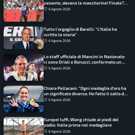
pesante, davano le mascherine! Finale?
Non ho nulla da perdere”
6 Agosto 2026
Tutto l’orgoglio di Barelli: “L’Italia ha
scritto la storia”
6 Agosto 2026
Lo staff ufficiale di Mancini in Nazionale:
ci sono Oriali e Bonucci, confermato un
ritorno
6 Agosto 2026
Chiara Pellacani: “Ogni medaglia d’oro ha
un significato diverso. Ho fatto il salto di
qualità”
6 Agosto 2026
Europei tuffi, Wang chiude ai piedi del
podio: Italia prima nel medagliere
6 Agosto 2026