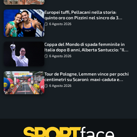
Europei tuffi, Pellacani nella storia:
quinto oro con Pizzini nel sincro da 3
metri
6 Agosto 2026
Coppa del Mondo di spada femminile in
Italia dopo 8 anni, Alberta Santuccio: “Il
lavoro dà sempre i suoi frutti”
6 Agosto 2026
Tour de Pologne, Lemmen vince per pochi
centimetri su Scaroni: maxi-caduta e
tappa accorciata
6 Agosto 2026