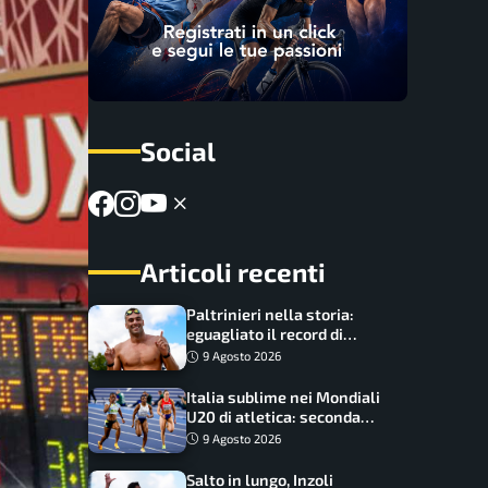
Social
Articoli recenti
Paltrinieri nella storia:
eguagliato il record di
medaglie di Federica
9 Agosto 2026
Pellegrini
Italia sublime nei Mondiali
U20 di atletica: seconda
dietro solo agli USA nel
9 Agosto 2026
medagliere
Salto in lungo, Inzoli