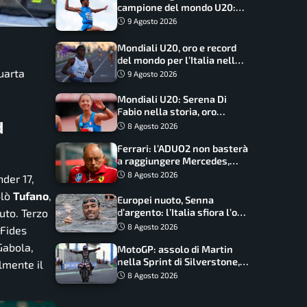
campione del mondo U20:
basta un centimetro
9 Agosto 2026
Mondiali U20, oro e record
del mondo per l’Italia nella
4×100 mista: Doualla
uarta
9 Agosto 2026
straordinaria
Mondiali U20: Serena Di
Fabio nella storia, oro
d
dominio totale nei 5000 di
8 Agosto 2026
marcia
Ferrari: l’ADUO2 non basterà
a raggiungere Mercedes,
novità per la Macarena
8 Agosto 2026
der 17,
olò
Tufano
,
Europei nuoto, Senna
uto. Terzo
d’argento: l’Italia sfiora l’oro
nella staffetta, Paltrinieri
8 Agosto 2026
 Fides
da urlo, il bilancio azzurro
Gabola,
MotoGP: assolo di Martin
nella Sprint di Silverstone,
lmente il
trionfo totale Aprilia
8 Agosto 2026