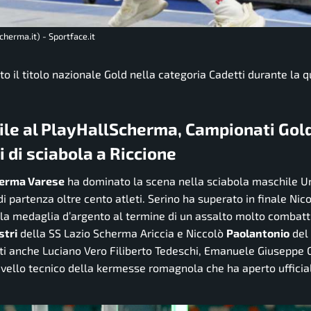
herma.it) - Sportface.it
 il titolo nazionale Gold nella categoria Cadetti durante la q
ile al PlayHallScherma, Campionati Gol
 di sciabola a Riccione
erma Varese
ha dominato la scena nella sciabola maschile Un
i partenza oltre cento atleti. Serino ha superato in finale Nic
o la medaglia d’argento al termine di un assalto molto combatt
stri
della SS Lazio Scherma Ariccia e Niccolò
Paolantonio
del
zzati anche Luciano Vero Filiberto Tedeschi, Emanuele Giuseppe 
livello tecnico della kermesse romagnola che ha aperto ufficia