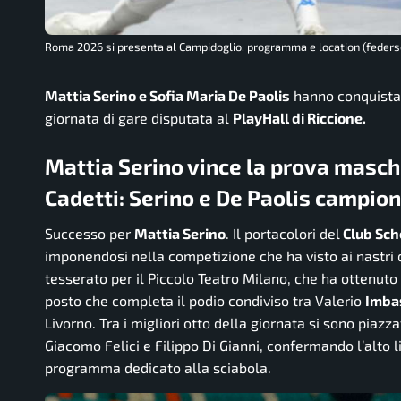
Roma 2026 si presenta al Campidoglio: programma e location (federsc
Mattia Serino e Sofia Maria De Paolis
hanno conquistato
giornata di gare disputata al
PlayHall di Riccione.
Mattia Serino vince la prova masch
Cadetti: Serino e De Paolis campioni
Successo per
Mattia Serino
. Il portacolori del
Club Sch
imponendosi nella competizione che ha visto ai nastri d
tesserato per il Piccolo Teatro Milano, che ha ottenut
posto che completa il podio condiviso tra Valerio
Imba
Livorno. Tra i migliori otto della giornata si sono pia
Giacomo Felici e Filippo Di Gianni, confermando l’alto 
programma dedicato alla sciabola.