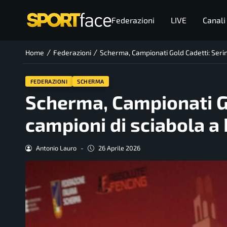
Federazioni
LIVE
Canali
/
/
Home
Federazioni
Scherma, Campionati Gold Cadetti: Serin
FEDERAZIONI
SCHERMA
Scherma, Campionati Go
campioni di sciabola a
Antonio Lauro
-
26 Aprile 2026