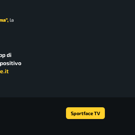
ma”,
la
pp di
spositivo
e.it
Sportface TV