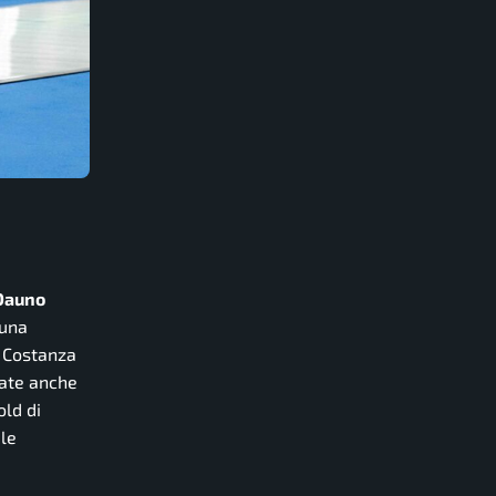
Dauno
 una
a Costanza
vate anche
old di
 le