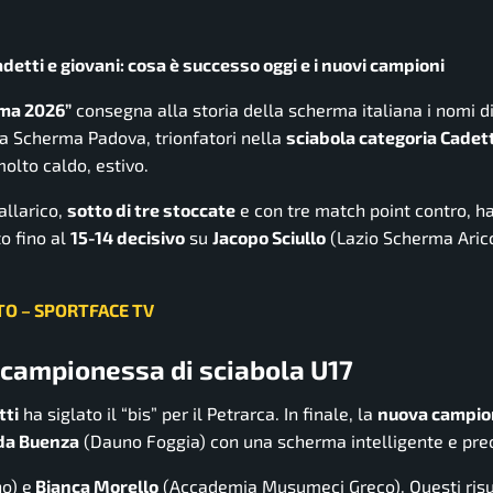
adetti e giovani: cosa è successo oggi e i nuovi campioni
oma 2026”
consegna alla storia della scherma italiana i nomi d
ca Scherma Padova, trionfatori nella
sciabola categoria Cadett
olto caldo, estivo.
allarico,
sotto di tre stoccate
e con tre match point contro, h
o fino al
15-14 decisivo
su
Jacopo Sciullo
(Lazio Scherma Aricc
LTO – SPORTFACE TV
a campionessa di sciabola U17
tti
ha siglato il “bis” per il Petrarca. In finale, la
nuova campi
da Buenza
(Dauno Foggia) con una scherma intelligente e prec
o) e
Bianca Morello
(Accademia Musumeci Greco). Questi risu