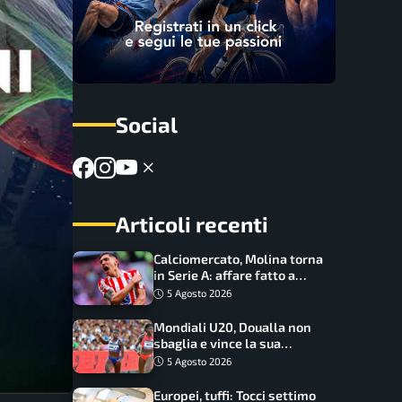
Social
Articoli recenti
Calciomercato, Molina torna
in Serie A: affare fatto a
cifre sorprendenti
5 Agosto 2026
Mondiali U20, Doualla non
sbaglia e vince la sua
batteria sui 100 metri:
5 Agosto 2026
quando si disputano le finali
Europei, tuffi: Tocci settimo