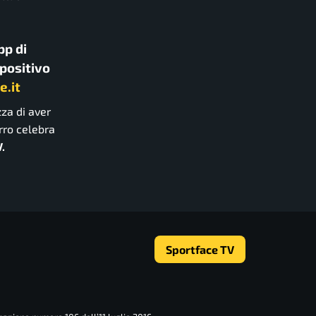
pp di
spositivo
e.it
za di aver
rro celebra
.
Sportface TV