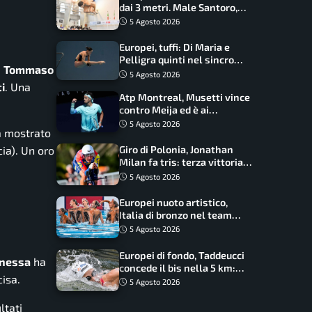
dai 3 metri. Male Santoro,
Wesemann si prende l’oro
5 Agosto 2026
Europei, tuffi: Di Maria e
Pelligra quinti nel sincro
i
Tommaso
misto. Oro all’Ucraina
5 Agosto 2026
i
. Una
Atp Montreal, Musetti vince
contro Meija ed è ai
sedicesimi
5 Agosto 2026
a mostrato
ia). Un oro
Giro di Polonia, Jonathan
Milan fa tris: terza vittoria
consecutiva e primato
5 Agosto 2026
rafforzato
Europei nuoto artistico,
Italia di bronzo nel team
acrobatic: terzo podio
5 Agosto 2026
consecutivo
Europei di fondo, Taddeucci
onessa
ha
concede il bis nella 5 km:
isa.
oro azzurro, Pozzobon
5 Agosto 2026
bronzo
ltati