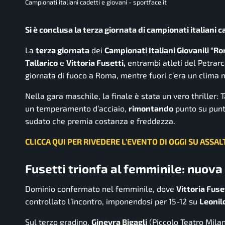
Campionati italiani cadetti e giovani - sportface.it
Si è conclusa la terza giornata di campionati italiani c
La
terza giornata
dei
Campionati Italiani Giovanili “R
Tallarico
e
Vittoria Fusetti,
entrambi atleti del Petrar
giornata di fuoco a Roma, mentre fuori c’era un clima m
Nella gara maschile, la finale è stata un vero thriller: T
un temperamento d’acciaio,
rimontando
punto su punt
sudato che premia costanza e freddezza.
CLICCA QUI PER RIVEDERE L’EVENTO DI OGGI SU ASSA
Fusetti trionfa al femminile: nuov
Dominio confermato nel femminile, dove
Vittoria Fuse
controllato l’incontro, imponendosi per 15-12 su
Leonil
Sul terzo gradino,
Ginevra Bigagli
(Piccolo Teatro Milan