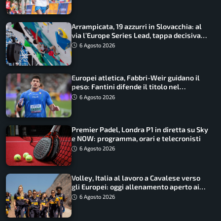
Arrampicata, 19 azzurri in Slovacchia: al
via l’Europe Series Lead, tappa decisiva
per la Speed
6 Agosto 2026
Europei atletica, Fabbri-Weir guidano il
peso: Fantini difende il titolo nel
martello
6 Agosto 2026
Premier Padel, Londra P1 in diretta su Sky
e NOW: programma, orari e telecronisti
6 Agosto 2026
Volley, Italia al lavoro a Cavalese verso
gli Europei: oggi allenamento aperto ai
tifosi
6 Agosto 2026