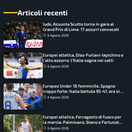
Articoli recenti
Judo, Assunta Scutto torna in gara al
Grand Prix di Lima: 17 azzurri convocati
6 Agosto 2026
Europei atletica, Diaz-Furlani-Iapichino e
l’alto azzurro: l’Italia sogna nei salti
6 Agosto 2026
Europeo Under 18 femminile, Spagna
troppo forte: Italia battuta 95-41, ora si
gioca il Mondiale
6 Agosto 2026
Europei atletica, Ferragosto di fuoco per
la marcia: Palmisano, Stano e Fortunato
guidano l’Italia
6 Agosto 2026