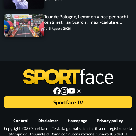
Tour de Pologne, Lemmen vince per pochi
centimetri su Scaroni: maxi-caduta e
tappa accorciata
6 Agosto 2026
Sportface TV
Contatti
Disclaimer
Homepage
Privacy policy
Copyright 2025 Sportface - Testata giornalistica iscritta nel registro della
stampa dal Tribunale di Roma con autorizzazione numero 106 dell’11