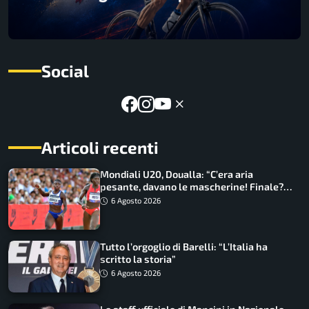
Social
Articoli recenti
Mondiali U20, Doualla: “C’era aria
pesante, davano le mascherine! Finale?
Non ho nulla da perdere”
6 Agosto 2026
Tutto l’orgoglio di Barelli: “L’Italia ha
scritto la storia”
6 Agosto 2026