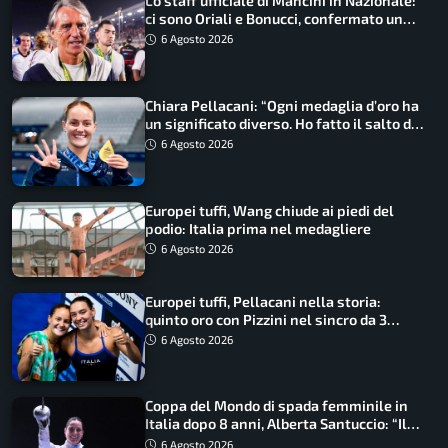
Lo staff ufficiale di Mancini in Nazionale:
ci sono Oriali e Bonucci, confermato un
ritorno
6 Agosto 2026
Chiara Pellacani: “Ogni medaglia d’oro ha
un significato diverso. Ho fatto il salto di
qualità”
6 Agosto 2026
Europei tuffi, Wang chiude ai piedi del
podio: Italia prima nel medagliere
6 Agosto 2026
Europei tuffi, Pellacani nella storia:
quinto oro con Pizzini nel sincro da 3
metri
6 Agosto 2026
Coppa del Mondo di spada femminile in
Italia dopo 8 anni, Alberta Santuccio: “Il
lavoro dà sempre i suoi frutti”
6 Agosto 2026