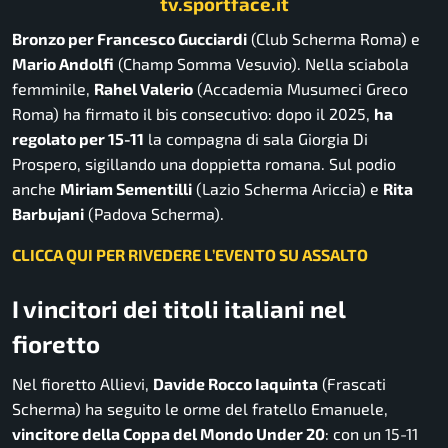
tv.sportface.it
Bronzo per Francesco Gucciardi
(Club Scherma Roma) e
Mario Andolfi
(Champ Somma Vesuvio). Nella sciabola
femminile,
Rahel Valerio
(Accademia Musumeci Greco
Roma) ha firmato il bis consecutivo: dopo il 2025,
ha
regolato per 15-11
la compagna di sala Giorgia Di
Prospero, sigillando una doppietta romana. Sul podio
anche
Miriam Sementilli
(Lazio Scherma Ariccia) e
Rita
Barbujani
(Padova Scherma).
CLICCA QUI PER RIVEDERE L’EVENTO SU ASSALTO
I vincitori dei titoli italiani nel
fioretto
Nel fioretto Allievi,
Davide Rocco Iaquinta
(Frascati
Scherma) ha seguito le orme del fratello Emanuele,
vincitore della Coppa del Mondo Under 20
: con un 15-11