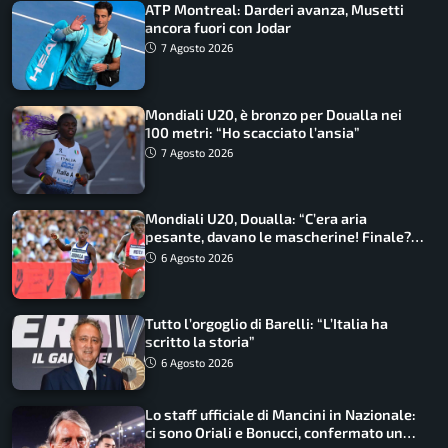
ATP Montreal: Darderi avanza, Musetti
ancora fuori con Jodar
7 Agosto 2026
Mondiali U20, è bronzo per Doualla nei
100 metri: “Ho scacciato l’ansia”
7 Agosto 2026
Mondiali U20, Doualla: “C’era aria
pesante, davano le mascherine! Finale?
Non ho nulla da perdere”
6 Agosto 2026
Tutto l’orgoglio di Barelli: “L’Italia ha
scritto la storia”
6 Agosto 2026
Lo staff ufficiale di Mancini in Nazionale:
ci sono Oriali e Bonucci, confermato un