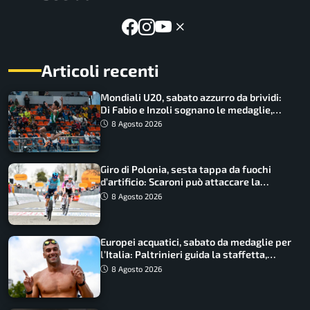
Articoli recenti
Mondiali U20, sabato azzurro da brividi:
Di Fabio e Inzoli sognano le medaglie,
Castellani e Succo in finale
8 Agosto 2026
Giro di Polonia, sesta tappa da fuochi
d’artificio: Scaroni può attaccare la
maglia di Lemmen
8 Agosto 2026
Europei acquatici, sabato da medaglie per
l’Italia: Paltrinieri guida la staffetta,
Barnabà sogna l’oro dalle grandi altezze
8 Agosto 2026