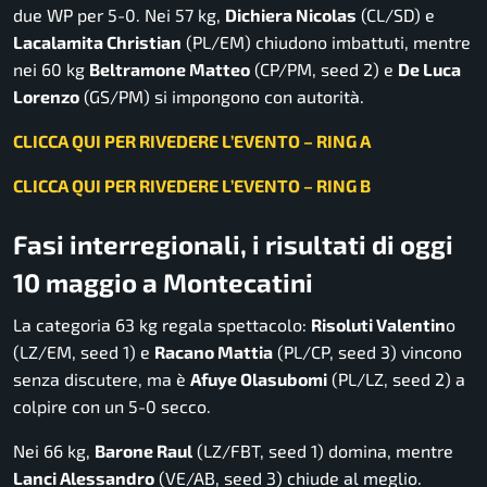
due WP per 5-0. Nei 57 kg,
Dichiera Nicolas
(CL/SD) e
Lacalamita Christian
(PL/EM) chiudono imbattuti, mentre
nei 60 kg
Beltramone Matteo
(CP/PM, seed 2) e
De Luca
Lorenzo
(GS/PM) si impongono con autorità.
CLICCA QUI PER RIVEDERE L’EVENTO – RING A
CLICCA QUI PER RIVEDERE L’EVENTO – RING B
Fasi interregionali, i risultati di oggi
10 maggio a Montecatini
La categoria 63 kg regala spettacolo:
Risoluti Valentin
o
(LZ/EM, seed 1) e
Racano Mattia
(PL/CP, seed 3) vincono
senza discutere, ma è
Afuye Olasubomi
(PL/LZ, seed 2) a
colpire con un 5-0 secco.
Nei 66 kg,
Barone Raul
(LZ/FBT, seed 1) domina, mentre
Lanci Alessandro
(VE/AB, seed 3) chiude al meglio.