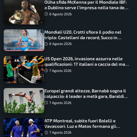
Oliha sfida McKenna per il Mondiale IBF:
a Dublino serve l’impresa nella tana del
lupo
8 Agosto 2026
Mondiali U20, Crotti sfiora il podio nel
triplo: Castellani da record, Succo in
finale
8 Agosto 2026
US Open 2026, invasione azzurra nelle
qualificazioni: 17 italiani a caccia del main
draw
7 Agosto 2026
Europei grandi altezze, Barnabà sogna il
colpaccio: è leader a metà gara, Baraldi
ancora in corsa
7 Agosto 2026
ATP Montreal, subito fuori Bolelli e
Vavassori: Luz e Matos fermano gli
azzurri
7 Agosto 2026