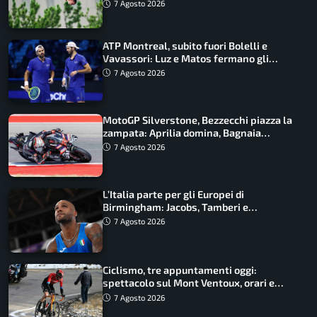
ancora in corsa
7 Agosto 2026
ATP Montreal, subito fuori Bolelli e
Vavassori: Luz e Matos fermano gli
azzurri
7 Agosto 2026
MotoGP Silverstone, Bezzecchi piazza la
zampata: Aprilia domina, Bagnaia
costretto al Q1
7 Agosto 2026
L’Italia parte per gli Europei di
Birmingham: Jacobs, Tamberi e
Battocletti guidano una spedizione
7 Agosto 2026
record
Ciclismo, tre appuntamenti oggi:
spettacolo sul Mont Ventoux, orari e
come vederli
7 Agosto 2026